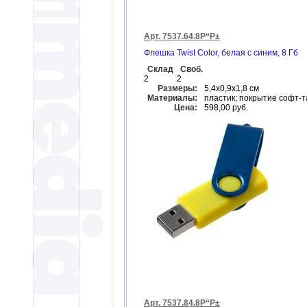
Арт. 7537.64.8Р“Р±
Флешка Twist Color, белая с синим, 8 Гб
Склад
Своб.
2
2
Размеры:
5,4х0,9х1,8 см
Материалы:
пластик; покрытие софт-т
Цена:
598,00 руб.
Арт. 7537.84.8Р“Р±