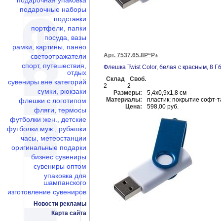
подарочная упаковка
подарочные наборы
подставки
портфели, папки
посуда, вазы
рамки, картины, панно
Арт. 7537.65.8Р“Р±
светоотражатели
спорт, путешествия,
Флешка Twist Color, белая с красным, 8 Г
отдых
Склад
Своб.
сувениры вне категорий
2
2
сумки, рюкзаки
Размеры:
5,4х0,9х1,8 см
Материалы:
пластик; покрытие софт-т
флешки c логотипом
Цена:
598,00 руб.
фляги, термосы
футболки жен., детские
футболки муж., рубашки
часы, метеостанции
оригинальные подарки
бизнес сувениры
сувениры оптом
упаковка для
шампанского
изготовление сувениров
Новости рекламы
Карта сайта