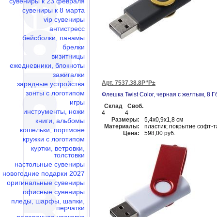
сувениры к 23 февраля
сувениры к 8 марта
vip сувениры
антистресс
бейсболки, панамы
брелки
визитницы
ежедневники, блокноты
зажигалки
Арт. 7537.38.8Р“Р±
зарядные устройства
зонты с логотипом
Флешка Twist Color, черная с желтым, 8 Г
игры
Склад
Своб.
инструменты, ножи
4
4
Размеры:
5,4х0,9х1,8 см
книги, альбомы
Материалы:
пластик; покрытие софт-т
кошельки, портмоне
Цена:
598,00 руб.
кружки с логотипом
куртки, ветровки,
толстовки
настольные сувениры
новогодние подарки 2027
оригинальные сувениры
офисные сувениры
пледы, шарфы, шапки,
перчатки