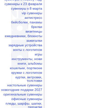
сувениры к 23 февраля
сувениры к 8 марта
vip сувениры
антистресс
бейсболки, панамы
брелки
визитницы
ежедневники, блокноты
зажигалки
зарядные устройства
зонты с логотипом
игры
инструменты, ножи
книги, альбомы
кошельки, портмоне
кружки с логотипом
куртки, ветровки,
толстовки
настольные сувениры
новогодние подарки 2027
оригинальные сувениры
офисные сувениры
пледы, шарфы, шапки,
перчатки