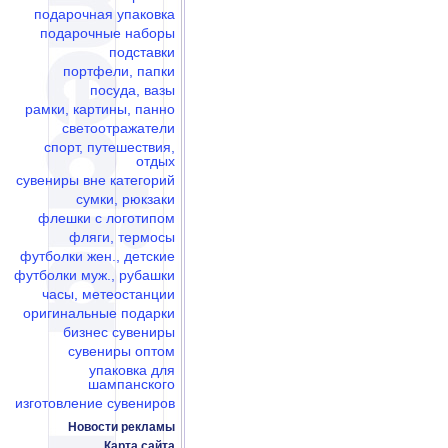
подарочная упаковка
подарочные наборы
подставки
портфели, папки
посуда, вазы
рамки, картины, панно
светоотражатели
спорт, путешествия,
отдых
сувениры вне категорий
сумки, рюкзаки
флешки c логотипом
фляги, термосы
футболки жен., детские
футболки муж., рубашки
часы, метеостанции
оригинальные подарки
бизнес сувениры
сувениры оптом
упаковка для
шампанского
изготовление сувениров
Новости рекламы
Карта сайта