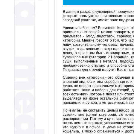
В данном разделе сувенирной продукции
которые пользуются неизменным спросо
заводской упаковке, имеют поле под рек
Удивить шаблоном? Возможно! Когда я ра
оригинальных вещей можно подарить, к
предметов - блюд, подставок, тарелок, 
категории. Многие говорят о том, что ч
лицу, состоятельному человеку, началь
внутри, выраженным в виде горячительн
денег, а при этом быть стандартным, к
сувениров вне категории ? Например, к
суши, выполненные в металле, подойду
необыкновенно стильно и способна ста
Подставка для ключей выручит Вас от хао
Сувенир вне категории - это обычная 
внешний вид, если она серебряная или 
жизнь не меряет привычными категориями
работает. Чаши и наборы для специй, д
всех есть книги, которые лежат или стоя
выделятся на фоне остальной библиот
пальцем или ручкой, а металлической за
Почему бы не составить целый набор из
сувенир вне всякой категории, уж точн
распоряжении. Потому и сувенир этот п
очень нежные зеркала, украшенные стра
что нужно и в офисе, и дома на столе
кошелька, а можно ограничиться и дост