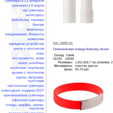
сувениры к 23 февраля
сувениры к 8 марта
vip сувениры
антистресс
бейсболки, панамы
брелки
визитницы
ежедневники, блокноты
зажигалки
Арт. 10097.01
зарядные устройства
зонты с логотипом
Гигиеническая помада Bobeoby, белая
игры
Склад
Своб.
инструменты, ножи
19190
19049
Размеры:
1,8x1,8x6,7 см; упаковка: 2
книги, альбомы
Материалы:
пластик; картон
кошельки, портмоне
Цена:
83,70 руб.
кружки с логотипом
куртки, ветровки,
толстовки
настольные сувениры
новогодние подарки 2027
оригинальные сувениры
офисные сувениры
пледы, шарфы, шапки,
перчатки