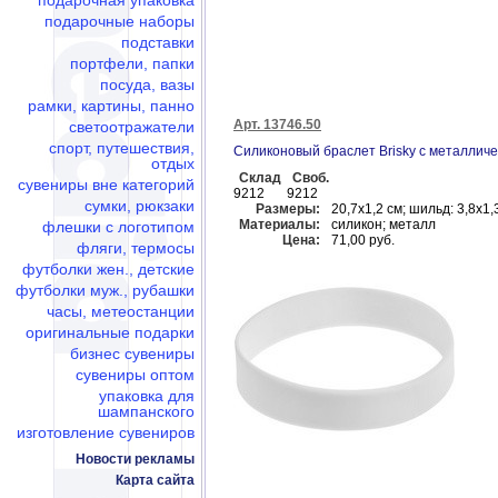
подарочная упаковка
подарочные наборы
подставки
портфели, папки
посуда, вазы
рамки, картины, панно
Арт. 13746.50
светоотражатели
спорт, путешествия,
Силиконовый браслет Brisky с металлич
отдых
Склад
Своб.
сувениры вне категорий
9212
9212
сумки, рюкзаки
Размеры:
20,7х1,2 см; шильд: 3,8х1,
Материалы:
силикон; металл
флешки c логотипом
Цена:
71,00 руб.
фляги, термосы
футболки жен., детские
футболки муж., рубашки
часы, метеостанции
оригинальные подарки
бизнес сувениры
сувениры оптом
упаковка для
шампанского
изготовление сувениров
Новости рекламы
Карта сайта