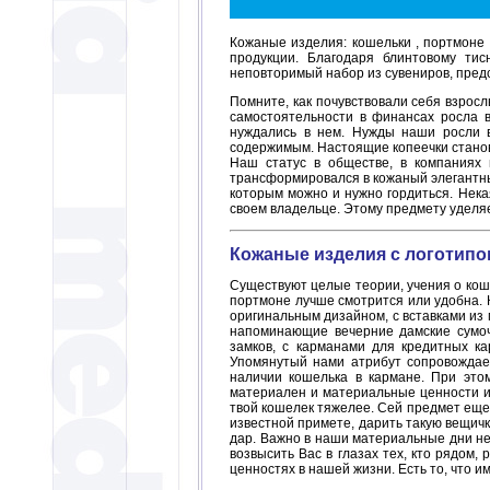
Кожаные изделия: кошельки , портмоне 
продукции. Благодаря блинтовому ти
неповторимый набор из сувениров, пред
Помните, как почувствовали себя взросл
самостоятельности в финансах росла 
нуждались в нем. Нужды наши росли в
содержимым. Настоящие копеечки стано
Наш статус в обществе, в компаниях 
трансформировался в кожаный элегантный
которым можно и нужно гордиться. Нека
своем владельце. Этому предмету уделя
Кожаные изделия с логотипо
Существуют целые теории, учения о кошел
портмоне лучше смотрится или удобна. 
оригинальным дизайном, с вставками из 
напоминающие вечерние дамские сумочк
замков, с карманами для кредитных ка
Упомянутый нами атрибут сопровождает
наличии кошелька в кармане. При этом
материален и материальные ценности име
твой кошелек тяжелее. Сей предмет еще 
известной примете, дарить такую вещичк
дар. Важно в наши материальные дни не 
возвысить Вас в глазах тех, кто рядом
ценностях в нашей жизни. Есть то, что и