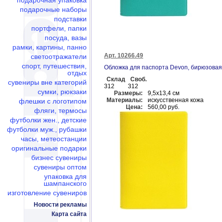
подарочная упаковка
подарочные наборы
подставки
портфели, папки
посуда, вазы
рамки, картины, панно
Арт. 10266.49
светоотражатели
спорт, путешествия,
Обложка для паспорта Devon, бирюзовая
отдых
Склад
Своб.
сувениры вне категорий
312
312
сумки, рюкзаки
Размеры:
9,5х13,4 см
Материалы:
искусственная кожа
флешки c логотипом
Цена:
560,00 руб.
фляги, термосы
футболки жен., детские
футболки муж., рубашки
часы, метеостанции
оригинальные подарки
бизнес сувениры
сувениры оптом
упаковка для
шампанского
изготовление сувениров
Новости рекламы
Карта сайта