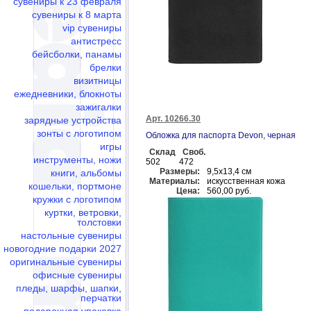
сувениры к 23 февраля
сувениры к 8 марта
vip сувениры
антистресс
бейсболки, панамы
брелки
визитницы
ежедневники, блокноты
зажигалки
Арт. 10266.30
зарядные устройства
зонты с логотипом
Обложка для паспорта Devon, черная
игры
Склад
Своб.
инструменты, ножи
502
472
Размеры:
9,5х13,4 см
книги, альбомы
Материалы:
искусственная кожа
кошельки, портмоне
Цена:
560,00 руб.
кружки с логотипом
куртки, ветровки,
толстовки
настольные сувениры
новогодние подарки 2027
оригинальные сувениры
офисные сувениры
пледы, шарфы, шапки,
перчатки