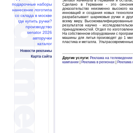
Senator начинала в Германии и осталас
подарочные наборы
Сделано в Германии - это синоним
доказательство неизменно высокого к
нанесение логотипа
инноваций и создания новых технолог
со склада в москве
разрабатывает шариковые ручки и др
где купить ручки?
всему миру. Высококвалифицированные
результатов научно - исследовательс
производство
принадлежностей. Отдел по изготовлени
senator 2026
На собственном оборудовании с програ
авторучки
машины для литья производят до 1 мил
пластика и металла. Ультрасовременные
каталог
Новости рекламы
Карта сайта
Другие услуги:
Реклама на телевидении
кампании
|
Реклама в регионах
|
Реклама 