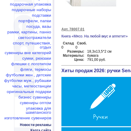
подарочная упаковка
подарочные наборы
подставки
портфели, папки
посуда, вазы
Арт. 78007.01
рамки, картины, панно
Книга «Мясо. На любой вкус и аппетит»
светоотражатели
спорт, путешествия,
Склад
Своб.
отдых
0
0
Размеры:
18,3x13,5*2 см
сувениры вне категорий
Материалы:
бумага
сумки, рюкзаки
Цена:
791,00 руб.
флешки c логотипом
фляги, термосы
Хиты продаж 2026: ручки Sena
футболки жен., детские
футболки муж., рубашки
часы, метеостанции
оригинальные подарки
бизнес сувениры
сувениры оптом
упаковка для
шампанского
изготовление сувениров
Новости рекламы
Карта сайта