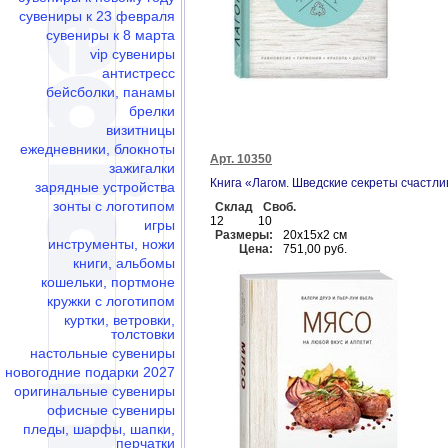
сувениры к 23 февраля
сувениры к 8 марта
vip сувениры
антистресс
бейсболки, панамы
брелки
визитницы
ежедневники, блокноты
Арт. 10350
зажигалки
Книга «Лагом. Шведские секреты счастл
зарядные устройства
зонты с логотипом
Склад
Своб.
12
10
игры
Размеры:
20х15х2 см
инструменты, ножи
Цена:
751,00 руб.
книги, альбомы
кошельки, портмоне
кружки с логотипом
куртки, ветровки,
толстовки
настольные сувениры
новогодние подарки 2027
оригинальные сувениры
офисные сувениры
пледы, шарфы, шапки,
перчатки