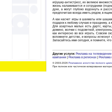
игрушку-антистресс, их великое множест
жизнь налаживается и сотрудники (подч
духе, а могут глубоко вздохнуть и рас
предпочитаю всегда иметь рядом, в ящике
А как насчет игры в шахматы или шашки
подарок к любому случаю и празднику, а
Для азартных малых есть дартс, карты
домино, волчки с подсветкой, электронны
как интересно во все играть. Совсем с
вспомните детство, и вопросы исчезнут с
Запасайтесь ими сегодня, и помните, что
Другие услуги:
Реклама на телевидении
кампании
|
Реклама в регионах
|
Реклама 
© 2003-2026
Рекламное агентство полного цикла
При полном или частичном копировании материа