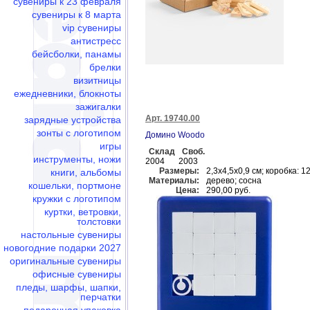
сувениры к 23 февраля
сувениры к 8 марта
vip сувениры
антистресс
бейсболки, панамы
брелки
визитницы
ежедневники, блокноты
зажигалки
Арт. 19740.00
зарядные устройства
зонты с логотипом
Домино Woodo
игры
Склад
Своб.
инструменты, ножи
2004
2003
Размеры:
2,3х4,5х0,9 см; коробка: 1
книги, альбомы
Материалы:
дерево; сосна
кошельки, портмоне
Цена:
290,00 руб.
кружки с логотипом
куртки, ветровки,
толстовки
настольные сувениры
новогодние подарки 2027
оригинальные сувениры
офисные сувениры
пледы, шарфы, шапки,
перчатки