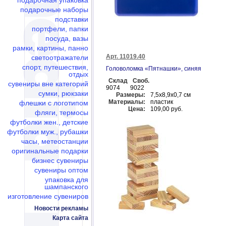
подарочная упаковка
подарочные наборы
подставки
портфели, папки
посуда, вазы
рамки, картины, панно
Арт. 11019.40
светоотражатели
спорт, путешествия,
Головоломка «Пятнашки», синяя
отдых
Склад
Своб.
сувениры вне категорий
9074
9022
сумки, рюкзаки
Размеры:
7,5х8,9х0,7 см
Материалы:
пластик
флешки c логотипом
Цена:
109,00 руб.
фляги, термосы
футболки жен., детские
футболки муж., рубашки
часы, метеостанции
оригинальные подарки
бизнес сувениры
сувениры оптом
упаковка для
шампанского
изготовление сувениров
Новости рекламы
Карта сайта