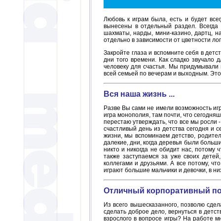
Любовь к играм была, есть и будет вс
вынесены в отдельный раздел. Всегда
шахматы, нарды, мини-казино, дартц, н
отдельно в зависимости от цветности ло
Закройте глаза и вспомните себя в детс
дни того времени. Как сладко звучало 
человеку для счастья. Мы придумывали и
всей семьей по вечерам и выходным. Это
Вся наша жизнь ...
Разве Вы сами не имели возможность игра
игра монополия, там почти, что сегодняш
перестаю утверждать, что все мы росли -
счастливый день из детства сегодня и се
жизни, мы вспоминаем детство, родителе
далекие, дни, когда деревья были больши
никто и никогда не обидит нас, потому 
также заступаемся за уже своих детей,
коллегами и друзьями. А все потому, чт
играют большие мальчики и девочки, в ни
Отличный корпоративный п
Из всего вышесказанного, позволю сдела
сделать доброе дело, вернуться в детст
взрослого в вопросе игры? На работе м