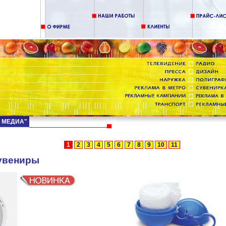
Д МЕДИА"
1
2
3
4
5
6
7
8
9
10
11
увениры