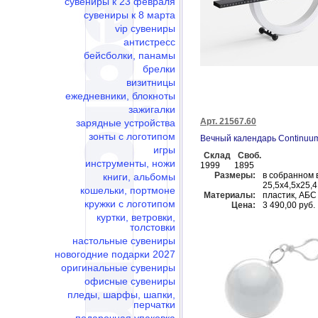
сувениры к 23 февраля
сувениры к 8 марта
vip сувениры
антистресс
бейсболки, панамы
брелки
визитницы
ежедневники, блокноты
зажигалки
Арт. 21567.60
зарядные устройства
зонты с логотипом
Вечный календарь Continuu
игры
Склад
Своб.
инструменты, ножи
1999
1895
Размеры:
в собранном в
книги, альбомы
25,5х4,5х25,4
кошельки, портмоне
Материалы:
пластик, АБС
кружки с логотипом
Цена:
3 490,00 руб.
куртки, ветровки,
толстовки
настольные сувениры
новогодние подарки 2027
оригинальные сувениры
офисные сувениры
пледы, шарфы, шапки,
перчатки