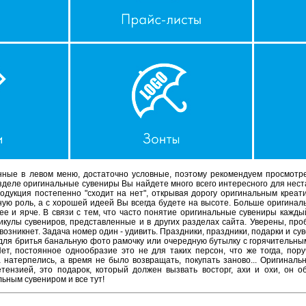
анные в левом меню, достаточно условные, поэтому рекомендуем просмотр
деле оригинальные сувениры Вы найдете много всего интересного для нест
родукция постепенно "сходит на нет", открывая дорогу оригинальным креа
ную роль, а с хорошей идеей Вы всегда будете на высоте. Больше оригинал
ее и ярче. В связи с тем, что часто понятие оригинальные сувениры кажды
икулы сувениров, представленные и в других разделах сайта. Уверены, пр
 возникнет. Задача номер один - удивить. Праздники, праздники, подарки и су
для бритья банальную фото рамочку или очередную бутылку с горячительны
т, постоянное однообразие это не для таких персон, что же тогда, пору
 натерпелись, а время не было возвращать, покупать заново... Оригиналь
етензией, это подарок, который должен вызвать восторг, ахи и охи, он 
ьным сувениром и все тут!