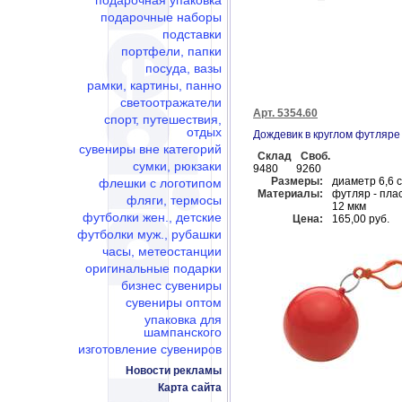
подарочная упаковка
подарочные наборы
подставки
портфели, папки
посуда, вазы
рамки, картины, панно
светоотражатели
Арт. 5354.60
спорт, путешествия,
отдых
Дождевик в круглом футляре
сувениры вне категорий
Склад
Своб.
сумки, рюкзаки
9480
9260
Размеры:
диаметр 6,6 
флешки c логотипом
Материалы:
футляр - пла
фляги, термосы
12 мкм
футболки жен., детские
Цена:
165,00 руб.
футболки муж., рубашки
часы, метеостанции
оригинальные подарки
бизнес сувениры
сувениры оптом
упаковка для
шампанского
изготовление сувениров
Новости рекламы
Карта сайта