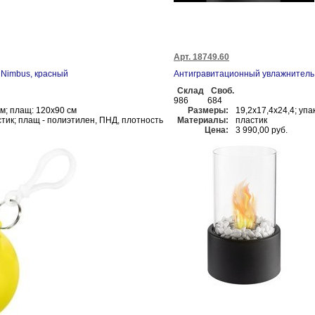
Арт. 18749.60
 Nimbus, красный
Антигравитационный увлажнитель z
Склад
Своб.
986
684
см; плащ: 120х90 см
Размеры:
19,2x17,4x24,4; упа
стик; плащ - полиэтилен, ПНД, плотность
Материалы:
пластик
Цена:
3 990,00 руб.