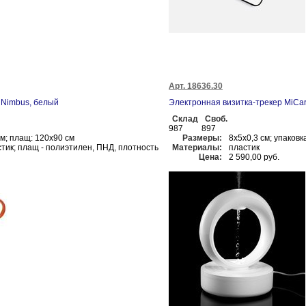
Арт. 18636.30
 Nimbus, белый
Электронная визитка-трекер MiCar
Склад
Своб.
987
897
см; плащ: 120х90 см
Размеры:
8x5x0,3 см; упаковка
стик; плащ - полиэтилен, ПНД, плотность
Материалы:
пластик
Цена:
2 590,00 руб.