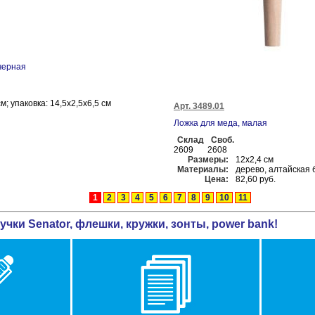
 черная
см; упаковка: 14,5х2,5х6,5 см
Арт. 3489.01
Ложка для меда, малая
Склад
Своб.
2609
2608
Размеры:
12х2,4 см
Материалы:
дерево, алтайская 
Цена:
82,60 руб.
1
2
3
4
5
6
7
8
9
10
11
учки Senator, флешки, кружки, зонты, power bank!