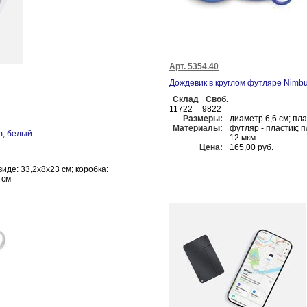
Арт. 5354.40
Дождевик в круглом футляре Nimbu
Склад
Своб.
11722
9822
Размеры:
диаметр 6,6 см; пл
Материалы:
футляр - пластик; 
m, белый
12 мкм
Цена:
165,00 руб.
иде: 33,2x8x23 см; коробка:
 см