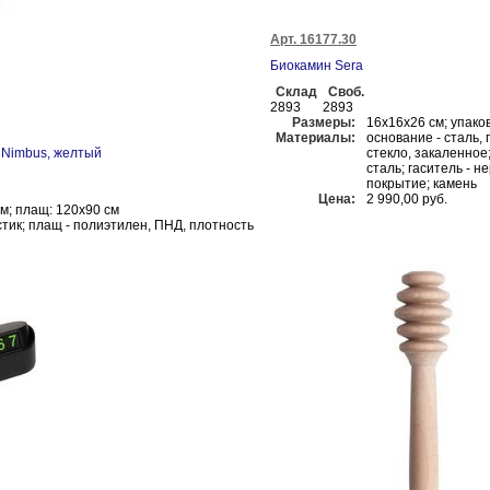
Арт. 16177.30
Биокамин Sera
Склад
Своб.
2893
2893
Размеры:
16x16x26 см; упаков
Материалы:
основание - сталь,
 Nimbus, желтый
стекло, закаленное
сталь; гаситель - 
покрытие; камень
Цена:
2 990,00 руб.
см; плащ: 120х90 см
стик; плащ - полиэтилен, ПНД, плотность