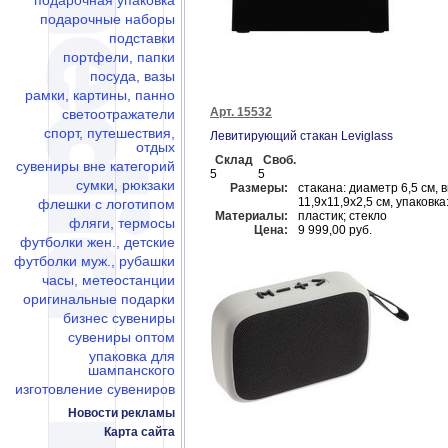
подарочная упаковка
подарочные наборы
подставки
портфели, папки
посуда, вазы
рамки, картины, панно
Арт. 15532
светоотражатели
спорт, путешествия,
Левитирующий стакан Leviglass
отдых
Склад
Своб.
сувениры вне категорий
5
5
сумки, рюкзаки
Размеры:
стакана: диаметр 6,5 см, в
11,9x11,9x2,5 см, упаковка
флешки c логотипом
Материалы:
пластик; стекло
фляги, термосы
Цена:
9 999,00 руб.
футболки жен., детские
футболки муж., рубашки
часы, метеостанции
оригинальные подарки
бизнес сувениры
сувениры оптом
упаковка для
шампанского
изготовление сувениров
Новости рекламы
Карта сайта