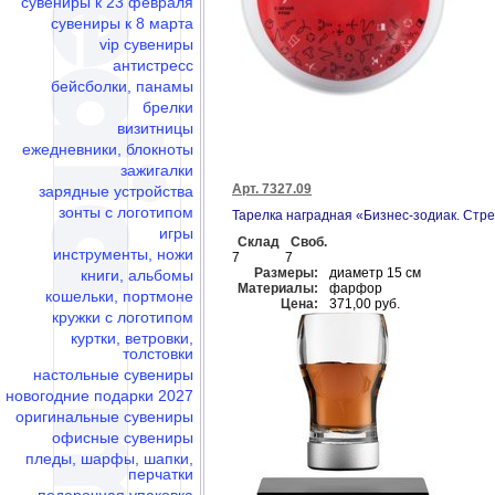
сувениры к 23 февраля
сувениры к 8 марта
vip сувениры
антистресс
бейсболки, панамы
брелки
визитницы
ежедневники, блокноты
зажигалки
Арт. 7327.09
зарядные устройства
зонты с логотипом
Тарелка наградная «Бизнес-зодиак. Стр
игры
Склад
Своб.
инструменты, ножи
7
7
Размеры:
диаметр 15 см
книги, альбомы
Материалы:
фарфор
кошельки, портмоне
Цена:
371,00 руб.
кружки с логотипом
куртки, ветровки,
толстовки
настольные сувениры
новогодние подарки 2027
оригинальные сувениры
офисные сувениры
пледы, шарфы, шапки,
перчатки