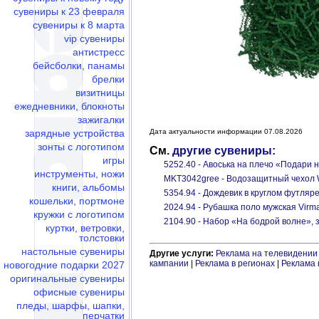
сувениры к 23 февраля
сувениры к 8 марта
vip сувениры
антистресс
бейсболки, панамы
брелки
визитницы
ежедневники, блокноты
зажигалки
зарядные устройства
Дата актуальности информации 07.08.2026
зонты с логотипом
См.
другие сувениры:
игры
5252.40 - Авоська на плечо «Подари 
инструменты, ножи
MKT3042gree - Водозащитный чехол 
книги, альбомы
5354.94 - Дождевик в круглом футляр
кошельки, портмоне
2024.94 - Рубашка поло мужская Virma
кружки с логотипом
2104.90 - Набор «На бодрой волне»,
куртки, ветровки,
толстовки
настольные сувениры
Другие услуги:
Реклама на телевидении
кампании
|
Реклама в регионах
|
Реклама 
новогодние подарки 2027
оригинальные сувениры
офисные сувениры
пледы, шарфы, шапки,
перчатки