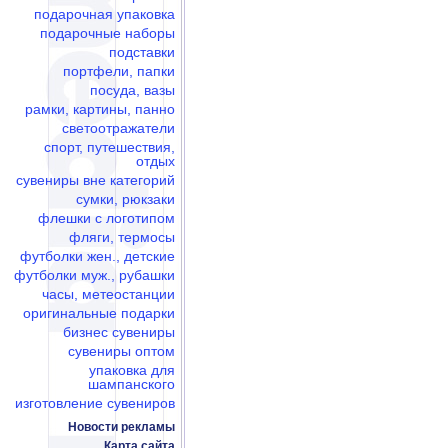
подарочная упаковка
подарочные наборы
подставки
портфели, папки
посуда, вазы
рамки, картины, панно
светоотражатели
спорт, путешествия,
отдых
сувениры вне категорий
сумки, рюкзаки
флешки c логотипом
фляги, термосы
футболки жен., детские
футболки муж., рубашки
часы, метеостанции
оригинальные подарки
бизнес сувениры
сувениры оптом
упаковка для
шампанского
изготовление сувениров
Новости рекламы
Карта сайта