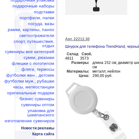
подарочная упаковка
подарочные наборы
подставки
портфели, папки
посуда, вазы
рамки, картины, панно
светоотражатели
Арт. 22212.30
спорт, путешествия,
отдых
Шнурок для телефона TrendHand, черны
сувениры вне категорий
Склад
Своб.
сумки, рюкзаки
4811
3573
Размеры:
длина 152 см; диаметр шн
флешки c логотипом
см
фляги, термосы
Материалы:
металл; нейлон
футболки жен., детские
Цена:
290,00 руб.
футболки муж., рубашки
часы, метеостанции
оригинальные подарки
бизнес сувениры
сувениры оптом
упаковка для
шампанского
изготовление сувениров
Новости рекламы
Карта сайта