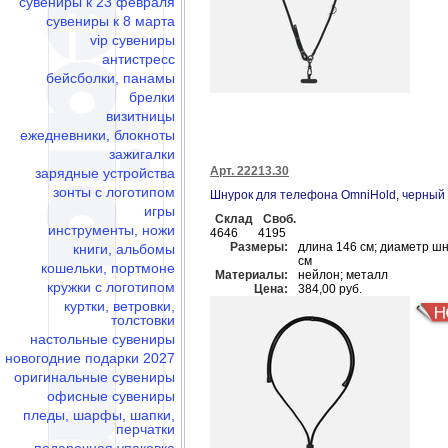
сувениры к 23 февраля
сувениры к 8 марта
vip сувениры
антистресс
бейсболки, панамы
брелки
визитницы
ежедневники, блокноты
зажигалки
Арт. 22213.30
зарядные устройства
зонты с логотипом
Шнурок для телефона OmniHold, черный
игры
Склад
Своб.
инструменты, ножи
4646
4195
Размеры:
длина 146 см; диаметр шн
книги, альбомы
см
кошельки, портмоне
Материалы:
нейлон; металл
кружки с логотипом
Цена:
384,00 руб.
куртки, ветровки,
толстовки
настольные сувениры
новогодние подарки 2027
оригинальные сувениры
офисные сувениры
пледы, шарфы, шапки,
перчатки