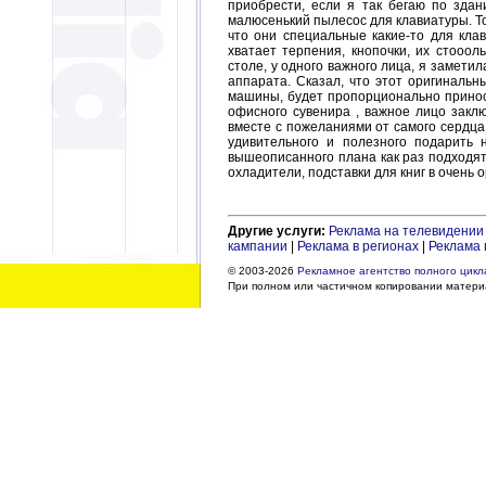
приобрести, если я так бегаю по здан
малюсенький пылесос для клавиатуры. То
что они специальные какие-то для клав
хватает терпения, кнопочки, их стооо
столе, у одного важного лица, я заметил
аппарата. Сказал, что этот оригинальн
машины, будет пропорционально приноси
офисного сувенира , важное лицо закл
вместе с пожеланиями от самого сердца 
удивительного и полезного подарить 
вышеописанного плана как раз подходят
охладители, подставки для книг в очень
Другие услуги:
Реклама на телевидении
кампании
|
Реклама в регионах
|
Реклама 
© 2003-2026
Рекламное агентство полного цикла
При полном или частичном копировании материа