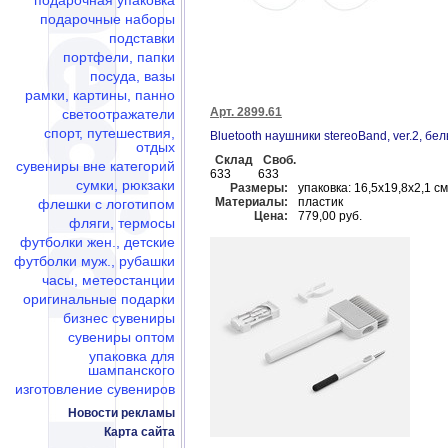
подарочная упаковка
подарочные наборы
подставки
портфели, папки
посуда, вазы
рамки, картины, панно
Арт. 2899.61
светоотражатели
спорт, путешествия,
Bluetooth наушники stereoBand, ver.2, бе
отдых
Склад
Своб.
сувениры вне категорий
633
633
сумки, рюкзаки
Размеры:
упаковка: 16,5х19,8х2,1 см
Материалы:
пластик
флешки c логотипом
Цена:
779,00 руб.
фляги, термосы
футболки жен., детские
футболки муж., рубашки
часы, метеостанции
оригинальные подарки
бизнес сувениры
сувениры оптом
упаковка для
шампанского
изготовление сувениров
Новости рекламы
Карта сайта