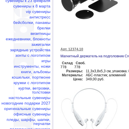
сувениры к 23 февраля
сувениры к 8 марта
vip сувениры
антистресс
бейсболки, панамы
брелки
визитницы
ежедневники, блокноты
зажигалки
Арт. 12374.10
зарядные устройства
зонты с логотипом
Магнитный держатель на подголовник Cr
игры
Склад
Своб.
инструменты, ножи
778
778
Размеры:
11,3х3,8х5,3 см, упаковка:
книги, альбомы
Материалы:
АБС-пластик; алюминий
кошельки, портмоне
Цена:
349,00 руб.
кружки с логотипом
куртки, ветровки,
толстовки
настольные сувениры
новогодние подарки 2027
оригинальные сувениры
офисные сувениры
пледы, шарфы, шапки,
перчатки