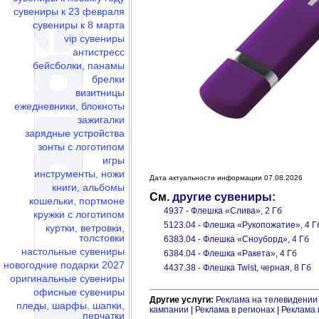
сувениры к 23 февраля
сувениры к 8 марта
vip сувениры
антистресс
бейсболки, панамы
брелки
визитницы
ежедневники, блокноты
зажигалки
зарядные устройства
зонты с логотипом
игры
инструменты, ножи
Дата актуальности информации 07.08.2026
книги, альбомы
См.
другие сувениры:
кошельки, портмоне
4937 - Флешка «Слива», 2 Гб
кружки с логотипом
5123.04 - Флешка «Рукопожатие», 4 Г
куртки, ветровки,
толстовки
6383.04 - Флешка «Сноуборд», 4 Гб
настольные сувениры
6384.04 - Флешка «Ракета», 4 Гб
новогодние подарки 2027
4437.38 - Флешка Twist, черная, 8 Гб
оригинальные сувениры
офисные сувениры
Другие услуги:
Реклама на телевидении
пледы, шарфы, шапки,
кампании
|
Реклама в регионах
|
Реклама 
перчатки