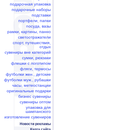
подарочная упаковка
подарочные наборы
подставки
портфели, папки
посуда, вазы
рамки, картины, панно
светоотражатели
спорт, путешествия,
отдых
сувениры вне категорий
сумки, рюкзаки
флешки c логотипом
фляги, термосы
футболки жен., детские
футболки муж., рубашки
часы, метеостанции
оригинальные подарки
бизнес сувениры
сувениры оптом
упаковка для
шампанского
изготовление сувениров
Новости рекламы
Карта сайта