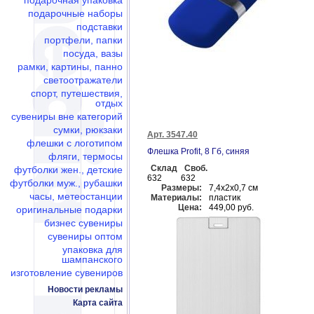
подарочная упаковка
подарочные наборы
подставки
портфели, папки
посуда, вазы
рамки, картины, панно
светоотражатели
спорт, путешествия,
отдых
сувениры вне категорий
сумки, рюкзаки
Арт. 3547.40
флешки c логотипом
Флешка Profit, 8 Гб, синяя
фляги, термосы
Склад
Своб.
футболки жен., детские
632
632
футболки муж., рубашки
Размеры:
7,4х2х0,7 см
часы, метеостанции
Материалы:
пластик
Цена:
449,00 руб.
оригинальные подарки
бизнес сувениры
сувениры оптом
упаковка для
шампанского
изготовление сувениров
Новости рекламы
Карта сайта