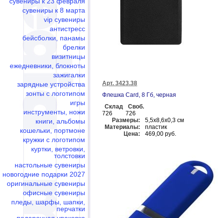
сувениры к 23 февраля
сувениры к 8 марта
vip сувениры
антистресс
бейсболки, панамы
брелки
визитницы
ежедневники, блокноты
зажигалки
Арт. 3423.38
зарядные устройства
зонты с логотипом
Флешка Card, 8 Гб, черная
игры
Склад
Своб.
инструменты, ножи
726
726
Размеры:
5,5х8,6х0,3 см
книги, альбомы
Материалы:
пластик
кошельки, портмоне
Цена:
469,00 руб.
кружки с логотипом
куртки, ветровки,
толстовки
настольные сувениры
новогодние подарки 2027
оригинальные сувениры
офисные сувениры
пледы, шарфы, шапки,
перчатки