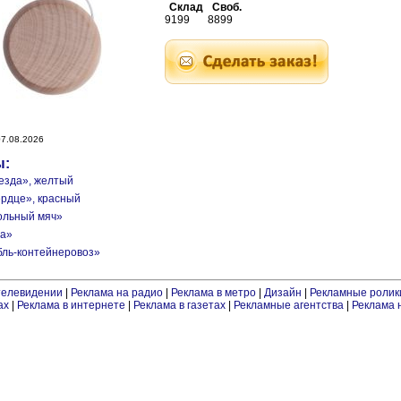
Склад
Своб.
9199
8899
7.08.2026
ы:
везда», желтый
ердце», красный
больный мяч»
ба»
бль-контейнеровоз»
телевидении
|
Реклама на радио
|
Реклама в метро
|
Дизайн
|
Рекламные ролик
ах
|
Реклама в интернете
|
Реклама в газетах
|
Рекламные агентства
|
Реклама 