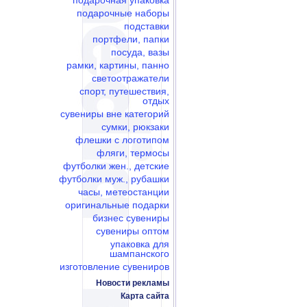
подарочная упаковка
подарочные наборы
подставки
портфели, папки
посуда, вазы
рамки, картины, панно
светоотражатели
спорт, путешествия,
отдых
сувениры вне категорий
сумки, рюкзаки
флешки c логотипом
фляги, термосы
футболки жен., детские
футболки муж., рубашки
часы, метеостанции
оригинальные подарки
бизнес сувениры
сувениры оптом
упаковка для
шампанского
изготовление сувениров
Новости рекламы
Карта сайта