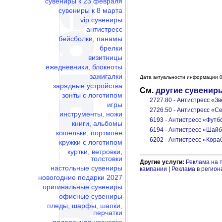
сувениры к 23 февраля
сувениры к 8 марта
vip сувениры
антистресс
бейсболки, панамы
брелки
визитницы
ежедневники, блокноты
зажигалки
Дата актуальности информации 0
зарядные устройства
См.
другие сувенир
зонты с логотипом
2727.80 - Антистресс «З
игры
2726.50 - Антистресс «С
инструменты, ножи
6193 - Антистресс «Фут
книги, альбомы
6194 - Антистресс «Шай
кошельки, портмоне
6202 - Антистресс «Кора
кружки с логотипом
куртки, ветровки,
толстовки
Другие услуги:
Реклама на 
настольные сувениры
кампании
|
Реклама в регион
новогодние подарки 2027
оригинальные сувениры
офисные сувениры
пледы, шарфы, шапки,
перчатки