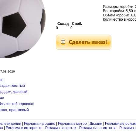
Размеры коробки: 3
Вес коробки: 5,50 к
Объем коробки: 0,
Количество в короб
Склад
Своб.
0
0
7.08.2026
ы:
везда», желтый
ердце», красный
ба»
бль-контейнеровоз»
аска», оранжевый
телевидении
|
Реклама на радио
|
Реклама в метро
|
Дизайн
|
Рекламные ролик
ах
|
Реклама в интернете
|
Реклама в газетах
|
Рекламные агентства
|
Реклама 