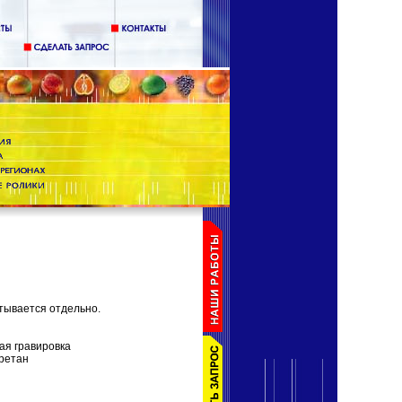
тывается отдельно.
ая гравировка
ретан