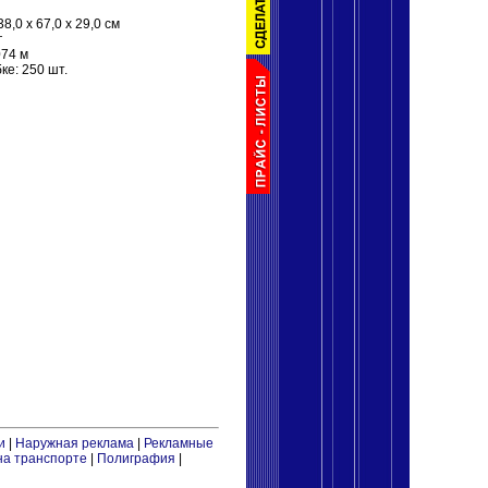
8,0 x 67,0 x 29,0 см
г
074 м
ке: 250 шт.
и
|
Наружная реклама
|
Рекламные
на транспорте
|
Полиграфия
|