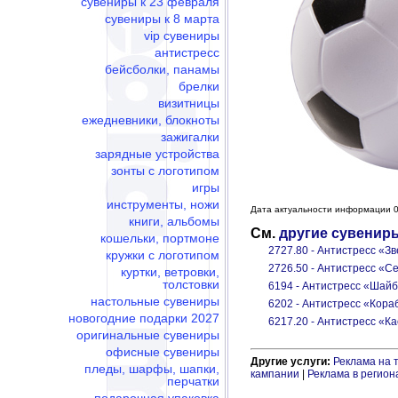
сувениры к 23 февраля
сувениры к 8 марта
vip сувениры
антистресс
бейсболки, панамы
брелки
визитницы
ежедневники, блокноты
зажигалки
зарядные устройства
зонты с логотипом
игры
инструменты, ножи
Дата актуальности информации 0
книги, альбомы
См.
другие сувенир
кошельки, портмоне
2727.80 - Антистресс «З
кружки с логотипом
2726.50 - Антистресс «С
куртки, ветровки,
толстовки
6194 - Антистресс «Шай
настольные сувениры
6202 - Антистресс «Кора
новогодние подарки 2027
6217.20 - Антистресс «К
оригинальные сувениры
офисные сувениры
Другие услуги:
Реклама на 
пледы, шарфы, шапки,
кампании
|
Реклама в регион
перчатки