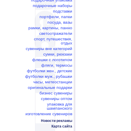
подарочная упаковка
подарочные наборы
подставки
портфели, папки
посуда, вазы
рамки, картины, панно
светоотражатели
спорт, путешествия,
отдых
сувениры вне категорий
сумки, рюкзаки
флешки c логотипом
фляги, термосы
футболки жен., детские
футболки муж., рубашки
часы, метеостанции
оригинальные подарки
бизнес сувениры
сувениры оптом
упаковка для
шампанского
изготовление сувениров
Новости рекламы
Карта сайта