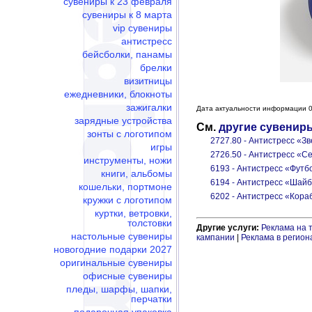
сувениры к 23 февраля
сувениры к 8 марта
vip сувениры
антистресс
бейсболки, панамы
брелки
визитницы
ежедневники, блокноты
зажигалки
Дата актуальности информации 0
зарядные устройства
См.
другие сувенир
зонты с логотипом
2727.80 - Антистресс «З
игры
2726.50 - Антистресс «С
инструменты, ножи
6193 - Антистресс «Фут
книги, альбомы
6194 - Антистресс «Шай
кошельки, портмоне
6202 - Антистресс «Кора
кружки с логотипом
куртки, ветровки,
толстовки
Другие услуги:
Реклама на 
настольные сувениры
кампании
|
Реклама в регион
новогодние подарки 2027
оригинальные сувениры
офисные сувениры
пледы, шарфы, шапки,
перчатки