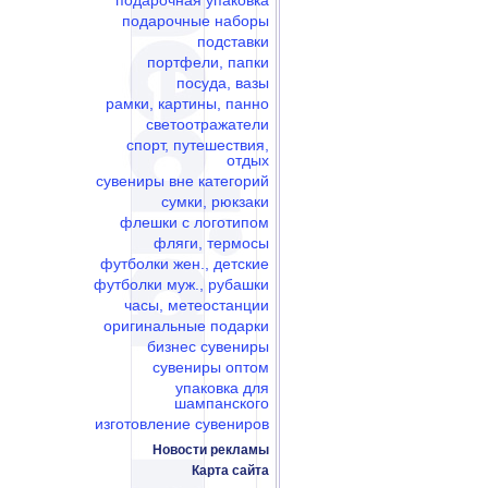
подарочная упаковка
подарочные наборы
подставки
портфели, папки
посуда, вазы
рамки, картины, панно
светоотражатели
спорт, путешествия,
отдых
сувениры вне категорий
сумки, рюкзаки
флешки c логотипом
фляги, термосы
футболки жен., детские
футболки муж., рубашки
часы, метеостанции
оригинальные подарки
бизнес сувениры
сувениры оптом
упаковка для
шампанского
изготовление сувениров
Новости рекламы
Карта сайта