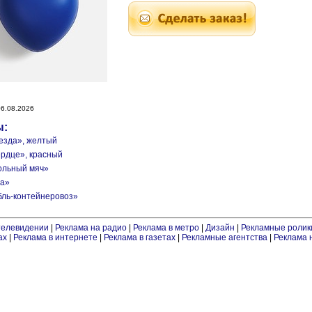
6.08.2026
ы:
везда», желтый
ердце», красный
больный мяч»
ба»
бль-контейнеровоз»
телевидении
|
Реклама на радио
|
Реклама в метро
|
Дизайн
|
Рекламные ролик
ах
|
Реклама в интернете
|
Реклама в газетах
|
Рекламные агентства
|
Реклама 