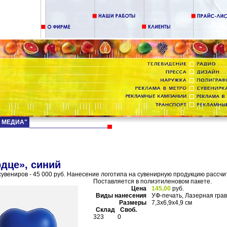
Д МЕДИА"
дце», синий
увениров - 45 000 руб. Нанесение логотипа на сувенирную продукцию рассчи
Поставляется в полиэтиленовом пакете.
Цена
145,00
руб.
Виды нанесения
УФ-печать, Лазерная гра
Размеры
7,3х6,9х4,9 см
Склад
Своб.
323
0