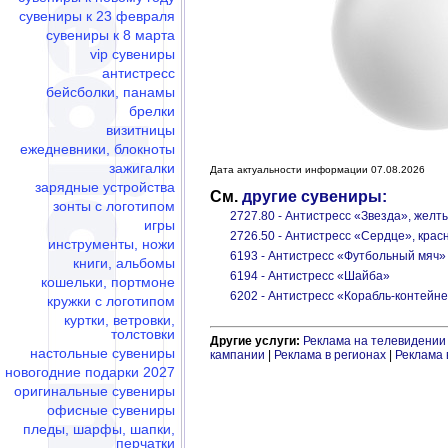
сувениры к 23 февраля
сувениры к 8 марта
vip сувениры
антистресс
бейсболки, панамы
брелки
визитницы
ежедневники, блокноты
зажигалки
Дата актуальности информации 07.08.2026
зарядные устройства
См.
другие сувениры:
зонты с логотипом
2727.80 - Антистресс «Звезда», желт
игры
2726.50 - Антистресс «Сердце», крас
инструменты, ножи
6193 - Антистресс «Футбольный мяч»
книги, альбомы
6194 - Антистресс «Шайба»
кошельки, портмоне
6202 - Антистресс «Корабль-контейн
кружки с логотипом
куртки, ветровки,
толстовки
Другие услуги:
Реклама на телевидении
настольные сувениры
кампании
|
Реклама в регионах
|
Реклама 
новогодние подарки 2027
оригинальные сувениры
офисные сувениры
пледы, шарфы, шапки,
перчатки