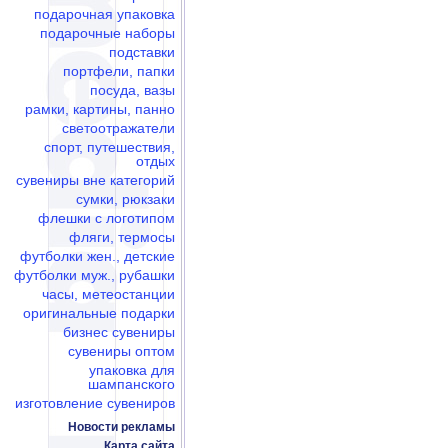
подарочная упаковка
подарочные наборы
подставки
портфели, папки
посуда, вазы
рамки, картины, панно
светоотражатели
спорт, путешествия,
отдых
сувениры вне категорий
сумки, рюкзаки
флешки c логотипом
фляги, термосы
футболки жен., детские
футболки муж., рубашки
часы, метеостанции
оригинальные подарки
бизнес сувениры
сувениры оптом
упаковка для
шампанского
изготовление сувениров
Новости рекламы
Карта сайта