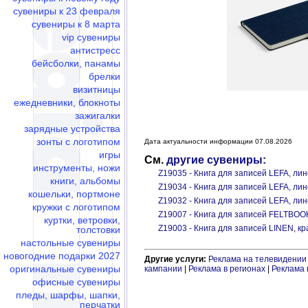
сувениры к 23 февраля
сувениры к 8 марта
vip сувениры
антистресс
бейсболки, панамы
брелки
визитницы
ежедневники, блокноты
зажигалки
зарядные устройства
зонты с логотипом
Дата актуальности информации 07.08.2026
игры
См.
другие сувениры:
инструменты, ножи
Z19035 - Книга для записей LEFA, ли
книги, альбомы
Z19034 - Книга для записей LEFA, ли
кошельки, портмоне
Z19032 - Книга для записей LEFA, ли
кружки с логотипом
Z19007 - Книга для записей FELTBOO
куртки, ветровки,
Z19003 - Книга для записей LINEN, к
толстовки
настольные сувениры
новогодние подарки 2027
Другие услуги:
Реклама на телевидении
оригинальные сувениры
кампании
|
Реклама в регионах
|
Реклама 
офисные сувениры
пледы, шарфы, шапки,
перчатки