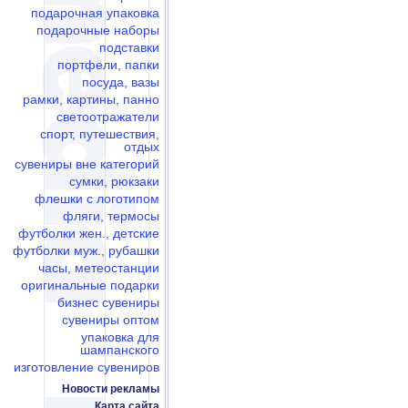
подарочная упаковка
подарочные наборы
подставки
портфели, папки
посуда, вазы
рамки, картины, панно
светоотражатели
спорт, путешествия,
отдых
сувениры вне категорий
сумки, рюкзаки
флешки c логотипом
фляги, термосы
футболки жен., детские
футболки муж., рубашки
часы, метеостанции
оригинальные подарки
бизнес сувениры
сувениры оптом
упаковка для
шампанского
изготовление сувениров
Новости рекламы
Карта сайта