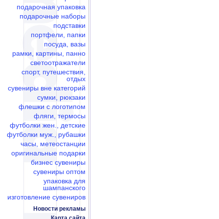
подарочная упаковка
подарочные наборы
подставки
портфели, папки
посуда, вазы
рамки, картины, панно
светоотражатели
спорт, путешествия,
отдых
сувениры вне категорий
сумки, рюкзаки
флешки c логотипом
фляги, термосы
футболки жен., детские
футболки муж., рубашки
часы, метеостанции
оригинальные подарки
бизнес сувениры
сувениры оптом
упаковка для
шампанского
изготовление сувениров
Новости рекламы
Карта сайта