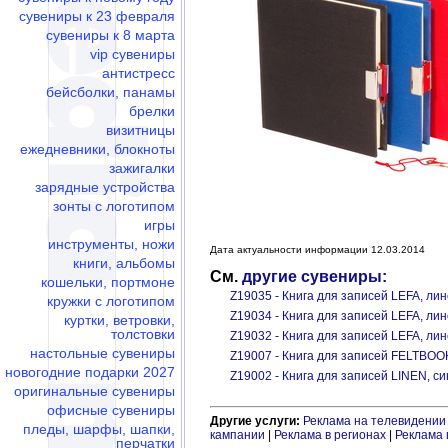
сувениры к 23 февраля
сувениры к 8 марта
vip сувениры
антистресс
бейсболки, панамы
брелки
визитницы
ежедневники, блокноты
зажигалки
зарядные устройства
зонты с логотипом
игры
инструменты, ножи
Дата актуальности информации 12.03.2014
книги, альбомы
См.
другие сувениры:
кошельки, портмоне
Z19035 - Книга для записей LEFA, ли
кружки с логотипом
Z19034 - Книга для записей LEFA, ли
куртки, ветровки,
толстовки
Z19032 - Книга для записей LEFA, ли
настольные сувениры
Z19007 - Книга для записей FELTBOO
новогодние подарки 2027
Z19002 - Книга для записей LINEN, с
оригинальные сувениры
офисные сувениры
Другие услуги:
Реклама на телевидении
пледы, шарфы, шапки,
кампании
|
Реклама в регионах
|
Реклама 
перчатки