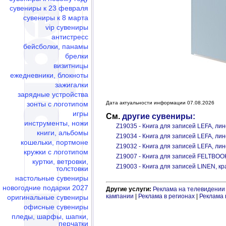
сувениры к 23 февраля
сувениры к 8 марта
vip сувениры
антистресс
бейсболки, панамы
брелки
визитницы
ежедневники, блокноты
зажигалки
зарядные устройства
зонты с логотипом
Дата актуальности информации 07.08.2026
игры
См.
другие сувениры:
инструменты, ножи
Z19035 - Книга для записей LEFA, ли
книги, альбомы
Z19034 - Книга для записей LEFA, ли
кошельки, портмоне
Z19032 - Книга для записей LEFA, ли
кружки с логотипом
Z19007 - Книга для записей FELTBOO
куртки, ветровки,
Z19003 - Книга для записей LINEN, к
толстовки
настольные сувениры
новогодние подарки 2027
Другие услуги:
Реклама на телевидении
кампании
|
Реклама в регионах
|
Реклама 
оригинальные сувениры
офисные сувениры
пледы, шарфы, шапки,
перчатки