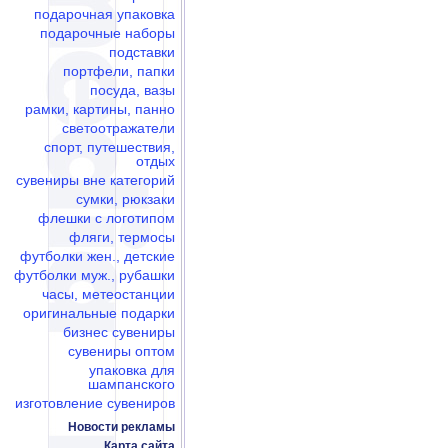
подарочная упаковка
подарочные наборы
подставки
портфели, папки
посуда, вазы
рамки, картины, панно
светоотражатели
спорт, путешествия,
отдых
сувениры вне категорий
сумки, рюкзаки
флешки c логотипом
фляги, термосы
футболки жен., детские
футболки муж., рубашки
часы, метеостанции
оригинальные подарки
бизнес сувениры
сувениры оптом
упаковка для
шампанского
изготовление сувениров
Новости рекламы
Карта сайта