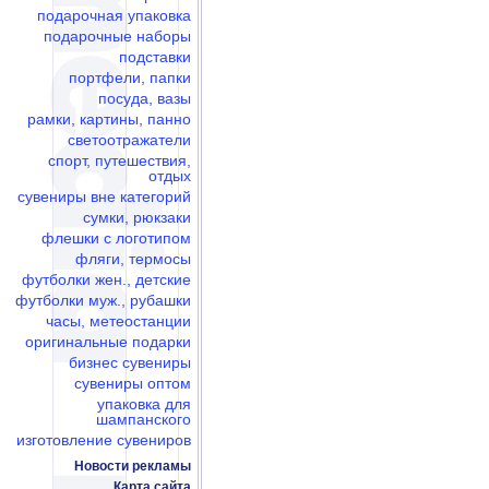
подарочная упаковка
подарочные наборы
подставки
портфели, папки
посуда, вазы
рамки, картины, панно
светоотражатели
спорт, путешествия,
отдых
сувениры вне категорий
сумки, рюкзаки
флешки c логотипом
фляги, термосы
футболки жен., детские
футболки муж., рубашки
часы, метеостанции
оригинальные подарки
бизнес сувениры
сувениры оптом
упаковка для
шампанского
изготовление сувениров
Новости рекламы
Карта сайта