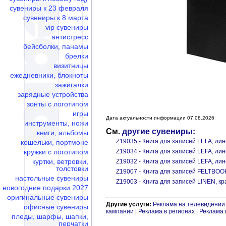
сувениры к 23 февраля
сувениры к 8 марта
vip сувениры
антистресс
бейсболки, панамы
брелки
визитницы
ежедневники, блокноты
зажигалки
зарядные устройства
зонты с логотипом
игры
Дата актуальности информации 07.08.2026
инструменты, ножи
См.
другие сувениры:
книги, альбомы
Z19035 - Книга для записей LEFA, ли
кошельки, портмоне
кружки с логотипом
Z19034 - Книга для записей LEFA, ли
куртки, ветровки,
Z19032 - Книга для записей LEFA, ли
толстовки
Z19007 - Книга для записей FELTBOO
настольные сувениры
Z19003 - Книга для записей LINEN, к
новогодние подарки 2027
оригинальные сувениры
Другие услуги:
Реклама на телевидении
офисные сувениры
кампании
|
Реклама в регионах
|
Реклама 
пледы, шарфы, шапки,
перчатки