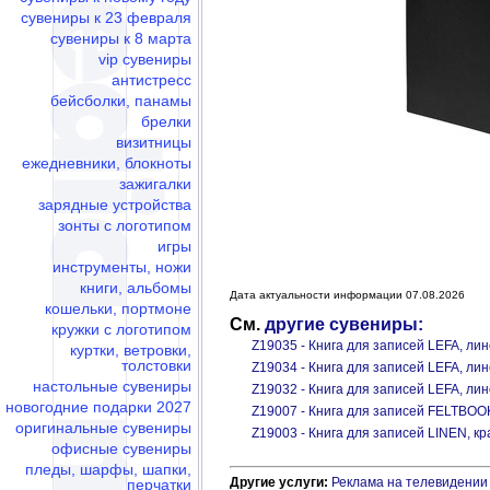
сувениры к 23 февраля
сувениры к 8 марта
vip сувениры
антистресс
бейсболки, панамы
брелки
визитницы
ежедневники, блокноты
зажигалки
зарядные устройства
зонты с логотипом
игры
инструменты, ножи
книги, альбомы
Дата актуальности информации 07.08.2026
кошельки, портмоне
См.
другие сувениры:
кружки с логотипом
Z19035 - Книга для записей LEFA, ли
куртки, ветровки,
толстовки
Z19034 - Книга для записей LEFA, ли
настольные сувениры
Z19032 - Книга для записей LEFA, ли
новогодние подарки 2027
Z19007 - Книга для записей FELTBOO
оригинальные сувениры
Z19003 - Книга для записей LINEN, к
офисные сувениры
пледы, шарфы, шапки,
Другие услуги:
Реклама на телевидении
перчатки