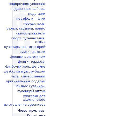
подарочная упаковка
подарочные наборы
подставки
портфели, папки
посуда, вазы
рамки, картины, панно
светоотражатели
спорт, путешествия,
отдых
сувениры вне категорий
сумки, рюкзаки
флешки c логотипом
фляги, термосы
футболки жен., детские
футболки муж., рубашки
часы, метеостанции
оригинальные подарки
бизнес сувениры
сувениры оптом
упаковка для
шампанского
изготовление сувениров
Новости рекламы
Карта сайта