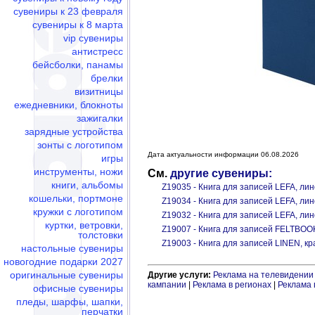
сувениры к 23 февраля
сувениры к 8 марта
vip сувениры
антистресс
бейсболки, панамы
брелки
визитницы
ежедневники, блокноты
зажигалки
зарядные устройства
зонты с логотипом
Дата актуальности информации 06.08.2026
игры
инструменты, ножи
См.
другие сувениры:
книги, альбомы
Z19035 - Книга для записей LEFA, ли
кошельки, портмоне
Z19034 - Книга для записей LEFA, ли
кружки с логотипом
Z19032 - Книга для записей LEFA, ли
куртки, ветровки,
Z19007 - Книга для записей FELTBOO
толстовки
Z19003 - Книга для записей LINEN, к
настольные сувениры
новогодние подарки 2027
оригинальные сувениры
Другие услуги:
Реклама на телевидении
кампании
|
Реклама в регионах
|
Реклама 
офисные сувениры
пледы, шарфы, шапки,
перчатки