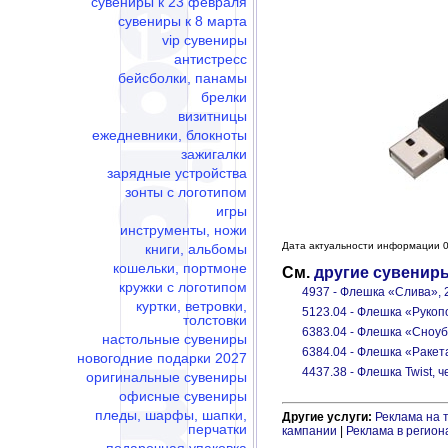
сувениры к 23 февраля
сувениры к 8 марта
vip сувениры
антистресс
бейсболки, панамы
брелки
визитницы
ежедневники, блокноты
зажигалки
зарядные устройства
зонты с логотипом
игры
инструменты, ножи
Дата актуальности информации 0
книги, альбомы
кошельки, портмоне
См.
другие сувенир
кружки с логотипом
4937 - Флешка «Слива», 
куртки, ветровки,
5123.04 - Флешка «Рукоп
толстовки
6383.04 - Флешка «Сноуб
настольные сувениры
6384.04 - Флешка «Ракета
новогодние подарки 2027
4437.38 - Флешка Twist, ч
оригинальные сувениры
офисные сувениры
пледы, шарфы, шапки,
Другие услуги:
Реклама на 
перчатки
кампании
|
Реклама в регион