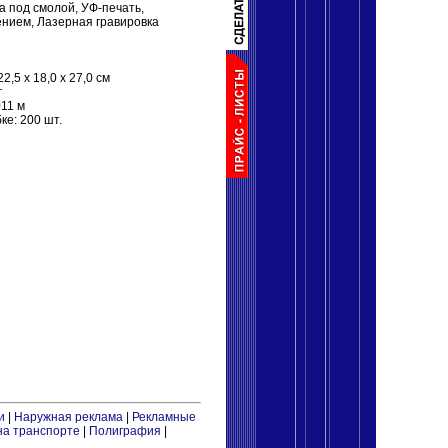
 под смолой, УФ-печать,
ением, Лазерная гравировка
2,5 x 18,0 x 27,0 см
г
011 м
ке: 200 шт.
и
|
Наружная реклама
|
Рекламные
на транспорте
|
Полиграфия
|