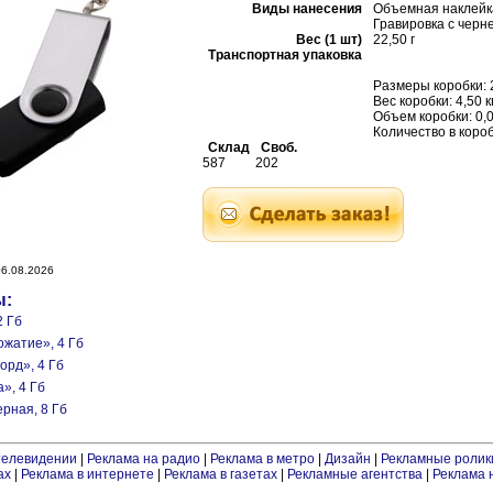
Виды нанесения
Объемная наклейка
Гравировка с черн
Вес (1 шт)
22,50 г
Транспортная упаковка
Размеры коробки: 2
Вес коробки: 4,50 к
Объем коробки: 0,
Количество в короб
Склад
Своб.
587
202
6.08.2026
ы:
2 Гб
ожатие», 4 Гб
орд», 4 Гб
», 4 Гб
ерная, 8 Гб
телевидении
|
Реклама на радио
|
Реклама в метро
|
Дизайн
|
Рекламные ролик
ах
|
Реклама в интернете
|
Реклама в газетах
|
Рекламные агентства
|
Реклама 