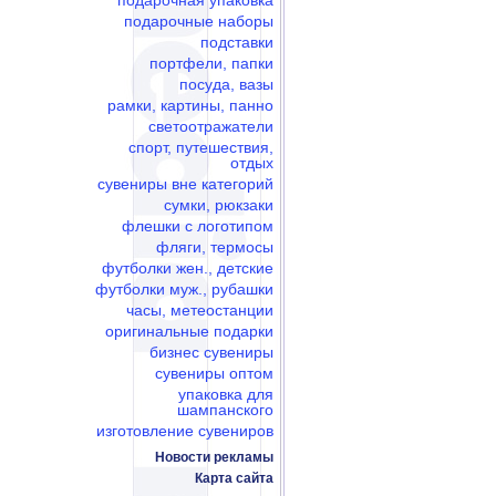
подарочная упаковка
подарочные наборы
подставки
портфели, папки
посуда, вазы
рамки, картины, панно
светоотражатели
спорт, путешествия,
отдых
сувениры вне категорий
сумки, рюкзаки
флешки c логотипом
фляги, термосы
футболки жен., детские
футболки муж., рубашки
часы, метеостанции
оригинальные подарки
бизнес сувениры
сувениры оптом
упаковка для
шампанского
изготовление сувениров
Новости рекламы
Карта сайта