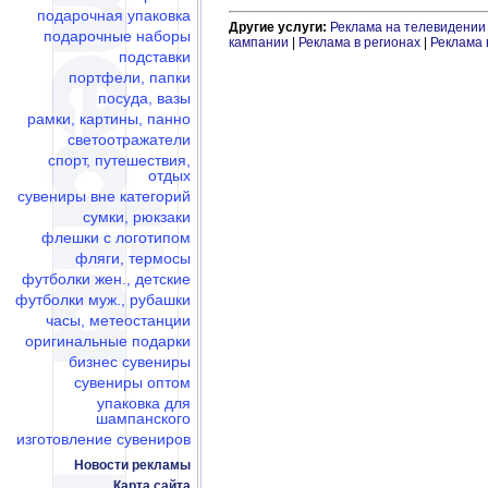
подарочная упаковка
Другие услуги:
Реклама на телевидении
подарочные наборы
кампании
|
Реклама в регионах
|
Реклама 
подставки
портфели, папки
посуда, вазы
рамки, картины, панно
светоотражатели
спорт, путешествия,
отдых
сувениры вне категорий
сумки, рюкзаки
флешки c логотипом
фляги, термосы
футболки жен., детские
футболки муж., рубашки
часы, метеостанции
оригинальные подарки
бизнес сувениры
сувениры оптом
упаковка для
шампанского
изготовление сувениров
Новости рекламы
Карта сайта