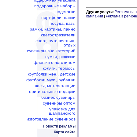
подарочная упаковка
подарочные наборы
подставки
Другие услуги:
Реклама на 
кампании
|
Реклама в регион
портфели, папки
посуда, вазы
рамки, картины, панно
светоотражатели
спорт, путешествия,
отдых
сувениры вне категорий
сумки, рюкзаки
флешки c логотипом
фляги, термосы
футболки жен., детские
футболки муж., рубашки
часы, метеостанции
оригинальные подарки
бизнес сувениры
сувениры оптом
упаковка для
шампанского
изготовление сувениров
Новости рекламы
Карта сайта