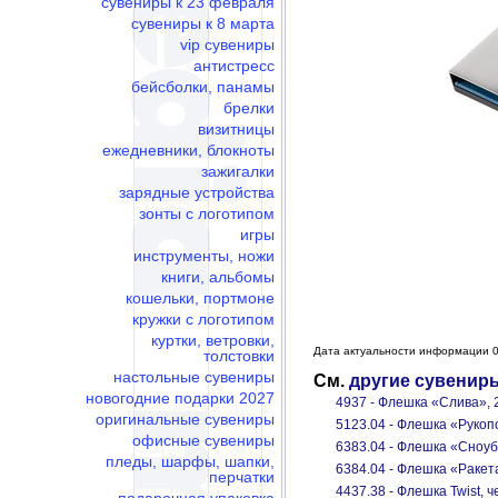
сувениры к 23 февраля
сувениры к 8 марта
vip сувениры
антистресс
бейсболки, панамы
брелки
визитницы
ежедневники, блокноты
зажигалки
зарядные устройства
зонты с логотипом
игры
инструменты, ножи
книги, альбомы
кошельки, портмоне
кружки с логотипом
куртки, ветровки,
Дата актуальности информации 0
толстовки
настольные сувениры
См.
другие сувенир
новогодние подарки 2027
4937 - Флешка «Слива», 
оригинальные сувениры
5123.04 - Флешка «Рукоп
офисные сувениры
6383.04 - Флешка «Сноуб
пледы, шарфы, шапки,
6384.04 - Флешка «Ракета
перчатки
4437.38 - Флешка Twist, ч