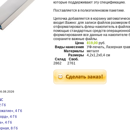
которые поддерживают эту спецификацию.
Поставляется в полиэтиленовом пакетике.
Цепочка добавляется в корзину автоматически
входит.Важно: для записи файлов размером 
отформатировать флеш-накопитель в файлов
помощью стандартных средств операционной
форматирования все данные на накопителе б
сохраните важные файлы.
Цена
819,00
руб.
Виды нанесения
УФ-печать, Лазерная гра
Материалы
металл
Размеры
4,2х1,2х0,4 см
Склад
Своб.
2862
2761
6.08.2026
ы:
2 Гб
ожатие», 4 Гб
орд», 4 Гб
», 4 Гб
ерная, 8 Гб