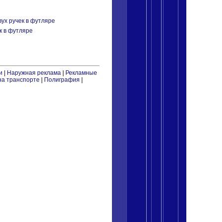
вух ручек в футляре
ек в футляре
и
|
Наружная реклама
|
Рекламные
на транспорте
|
Полиграфия
|