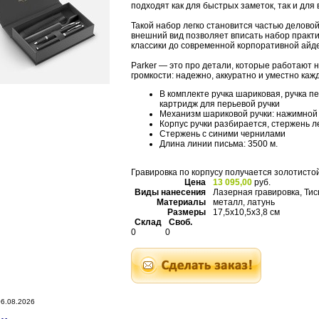
подходят как для быстрых заметок, так и для
Такой набор легко становится частью делово
внешний вид позволяет вписать набор практи
классики до современной корпоративной айд
Parker — это про детали, которые работают 
громкости: надежно, аккуратно и уместно каж
В комплекте ручка шариковая, ручка п
картридж для перьевой ручки
Механизм шариковой ручки: нажимной
Корпус ручки разбирается, стержень л
Стержень с синими чернилами
Длина линии письма: 3500 м.
Гравировка по корпусу получается золотистой
Цена
13 095,00
руб.
Виды нанесения
Лазерная гравировка, Ти
Материалы
металл, латунь
Размеры
17,5х10,5х3,8 см
Склад
Своб.
0
0
6.08.2026