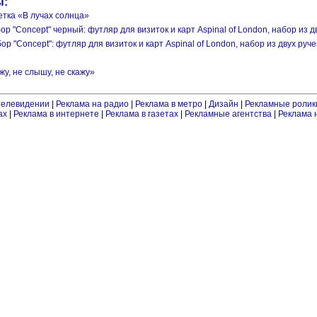
ы:
етка «В лучах солнца»
р "Concept" черный: футляр для визиток и карт Aspinal of London, набор из д
р "Concept": футляр для визиток и карт Aspinal of London, набор из двух руч
жу, не слышу, не скажу»
телевидении
|
Реклама на радио
|
Реклама в метро
|
Дизайн
|
Рекламные ролик
ах
|
Реклама в интернете
|
Реклама в газетах
|
Рекламные агентства
|
Реклама 