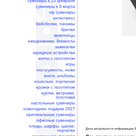
сувениры к 23 февраля
сувениры к 8 марта
vip сувениры
антистресс
бейсболки, панамы
брелки
визитницы
ежедневники, блокноты
зажигалки
зарядные устройства
зонты с логотипом
игры
инструменты, ножи
книги, альбомы
кошельки, портмоне
кружки с логотипом
куртки, ветровки,
толстовки
настольные сувениры
новогодние подарки 2027
оригинальные сувениры
офисные сувениры
пледы, шарфы, шапки,
Дата актуальности информации 0
перчатки