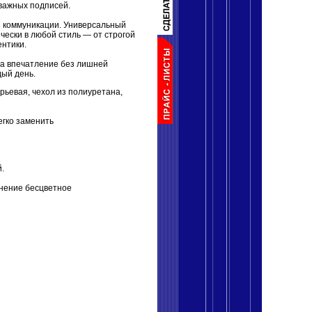
 важных подписей.
й коммуникации. Универсальный
чески в любой стиль — от строгой
ентики.
на впечатление без лишней
дый день.
ерьевая, чехол из полиуретана,
егко заменить
.
снение бесцветное