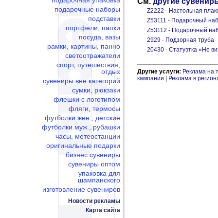
подарочная упаковка
См.
другие сувенир
подарочные наборы
Z2222 - Настольная плак
подставки
Z53111 - Подарочный набо
портфели, папки
Z53112 - Подарочный набо
посуда, вазы
2929 - Подзорная труба
рамки, картины, панно
20430 - Статуэтка «Не ви
светоотражатели
спорт, путешествия,
отдых
Другие услуги:
Реклама на 
кампании
|
Реклама в регион
сувениры вне категорий
сумки, рюкзаки
флешки c логотипом
фляги, термосы
футболки жен., детские
футболки муж., рубашки
часы, метеостанции
оригинальные подарки
бизнес сувениры
сувениры оптом
упаковка для
шампанского
изготовление сувениров
Новости рекламы
Карта сайта