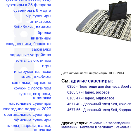
сувениры к 23 февраля
сувениры к 8 марта
vip сувениры
антистресс
бейсболки, панамы
брелки
визитницы
ежедневники, блокноты
зажигалки
зарядные устройства
зонты с логотипом
игры
инструменты, ножи
Дата актуальности информации 18.02.2014
книги, альбомы
См.
другие сувениры:
кошельки, портмоне
6356 - Полотенце для фитнеса Sport 
кружки с логотипом
6165.57 - Парео, розовое
куртки, ветровки,
толстовки
6165.47 - Парео, бирюзовое
настольные сувениры
4677.40 - Дорожный плед Soft, ярко-с
новогодние подарки 2027
4677.55 - Дорожный плед Soft, бордо
оригинальные сувениры
офисные сувениры
Другие услуги:
Реклама на телевидении
пледы, шарфы, шапки,
кампании
|
Реклама в регионах
|
Реклама 
перчатки