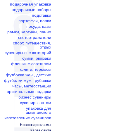
подарочная упаковка
подарочные наборы
подставки
портфели, папки
посуда, вазы
рамки, картины, панно
светоотражатели
спорт, путешествия,
отдых
сувениры вне категорий
сумки, рюкзаки
флешки c логотипом
фляги, термосы
футболки жен., детские
футболки муж., рубашки
часы, метеостанции
оригинальные подарки
бизнес сувениры
сувениры оптом
упаковка для
шампанского
изготовление сувениров
Новости рекламы
Карта сайта