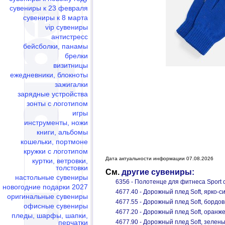
сувениры к 23 февраля
сувениры к 8 марта
vip сувениры
антистресс
бейсболки, панамы
брелки
визитницы
ежедневники, блокноты
зажигалки
зарядные устройства
зонты с логотипом
игры
инструменты, ножи
книги, альбомы
кошельки, портмоне
кружки с логотипом
Дата актуальности информации 07.08.2026
куртки, ветровки,
толстовки
См.
другие сувениры:
настольные сувениры
6356 - Полотенце для фитнеса Sport 
новогодние подарки 2027
4677.40 - Дорожный плед Soft, ярко-с
оригинальные сувениры
4677.55 - Дорожный плед Soft, бордо
офисные сувениры
4677.20 - Дорожный плед Soft, оранж
пледы, шарфы, шапки,
перчатки
4677.90 - Дорожный плед Soft, зелен