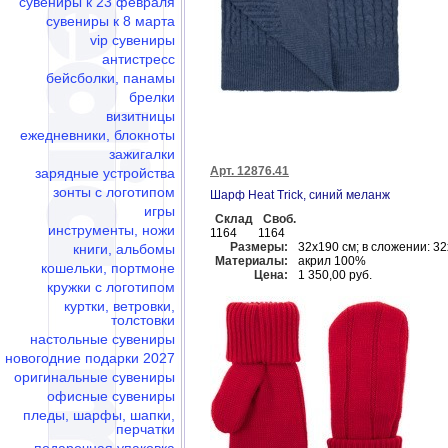
сувениры к 23 февраля
сувениры к 8 марта
vip сувениры
антистресс
бейсболки, панамы
брелки
визитницы
ежедневники, блокноты
зажигалки
Арт. 12876.41
зарядные устройства
зонты с логотипом
Шарф Heat Trick, синий меланж
игры
Склад
Своб.
инструменты, ножи
1164
1164
Размеры:
32х190 см; в сложении: 3
книги, альбомы
Материалы:
акрил 100%
кошельки, портмоне
Цена:
1 350,00 руб.
кружки с логотипом
куртки, ветровки,
толстовки
настольные сувениры
новогодние подарки 2027
оригинальные сувениры
офисные сувениры
пледы, шарфы, шапки,
перчатки