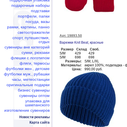
подарочная упаковка
подарочные наборы
подставки
портфели, папки
посуда, вазы
рамки, картины, панно
светоотражатели
Арт. 19893.50
спорт, путешествия,
отдых
Варежки Knit Beat, красные
сувениры вне категорий
Размер
Склад
Своб.
сумки, рюкзаки
S/M
429
429
S/M
698
698
флешки c логотипом
Размеры:
S/M, L/XL
фляги, термосы
Материалы:
акрил 100%; подкладка - 
футболки жен., детские
Цена:
990,00 руб.
футболки муж., рубашки
часы, метеостанции
оригинальные подарки
бизнес сувениры
сувениры оптом
упаковка для
шампанского
изготовление сувениров
Новости рекламы
Карта сайта