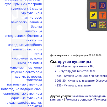
сувениры к 23 февраля
сувениры к 8 марта
vip сувениры
антистресс
бейсболки, панамы
брелки
визитницы
ежедневники, блокноты
зажигалки
зарядные устройства
зонты с логотипом
игры
Дата актуальности информации 07.08.2026
инструменты, ножи
См.
другие сувениры:
книги, альбомы
470 - Футляр для визиток Big
кошельки, портмоне
25 - Футляр для визиток Steel
кружки с логотипом
1645 - Футляр CashBack для пластик
куртки, ветровки,
толстовки
3966.30 - Футляр для визиток Discove
настольные сувениры
4236 - Футляр для визиток
новогодние подарки 2027
оригинальные сувениры
Другие услуги:
Реклама на телевидении
офисные сувениры
кампании
|
Реклама в регионах
|
Реклама 
пледы, шарфы, шапки,
перчатки