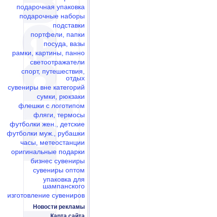
подарочная упаковка
подарочные наборы
подставки
портфели, папки
посуда, вазы
рамки, картины, панно
светоотражатели
спорт, путешествия,
отдых
сувениры вне категорий
сумки, рюкзаки
флешки c логотипом
фляги, термосы
футболки жен., детские
футболки муж., рубашки
часы, метеостанции
оригинальные подарки
бизнес сувениры
сувениры оптом
упаковка для
шампанского
изготовление сувениров
Новости рекламы
Карта сайта