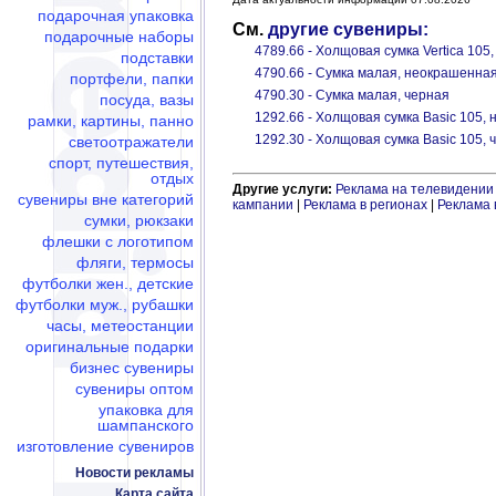
подарочная упаковка
См.
другие сувениры:
подарочные наборы
4789.66 - Холщовая сумка Vertica 10
подставки
4790.66 - Сумка малая, неокрашенна
портфели, папки
4790.30 - Сумка малая, черная
посуда, вазы
1292.66 - Холщовая сумка Basic 105,
рамки, картины, панно
1292.30 - Холщовая сумка Basic 105, 
светоотражатели
спорт, путешествия,
отдых
Другие услуги:
Реклама на телевидении
сувениры вне категорий
кампании
|
Реклама в регионах
|
Реклама 
сумки, рюкзаки
флешки c логотипом
фляги, термосы
футболки жен., детские
футболки муж., рубашки
часы, метеостанции
оригинальные подарки
бизнес сувениры
сувениры оптом
упаковка для
шампанского
изготовление сувениров
Новости рекламы
Карта сайта