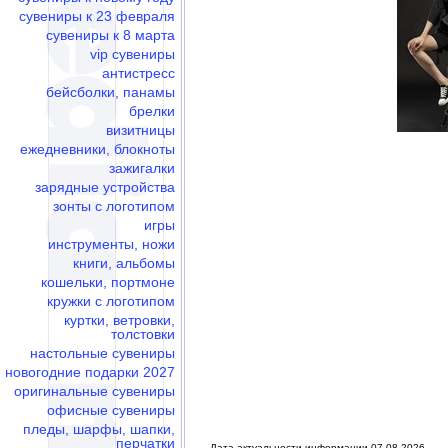
сувениры к 23 февраля
сувениры к 8 марта
vip сувениры
антистресс
бейсболки, панамы
брелки
визитницы
ежедневники, блокноты
зажигалки
зарядные устройства
зонты с логотипом
игры
инструменты, ножи
книги, альбомы
кошельки, портмоне
кружки с логотипом
куртки, ветровки,
толстовки
настольные сувениры
новогодние подарки 2027
оригинальные сувениры
офисные сувениры
пледы, шарфы, шапки,
перчатки
Дата актуальности информации 07.08.2026