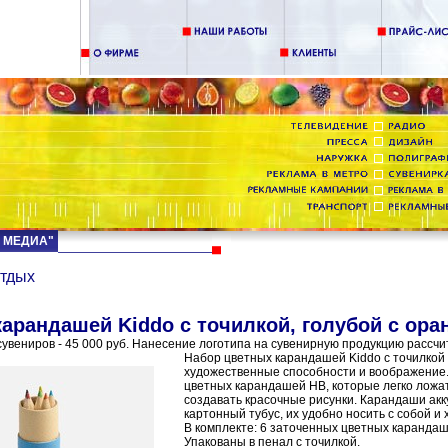
Д МЕДИА"
отдых
карандашей Kiddo с точилкой, голубой с ор
увениров - 45 000 руб. Нанесение логотипа на сувенирную продукцию рассчи
Набор цветных карандашей Kiddo с точилкой
художественные способности и воображение.
цветных карандашей HB, которые легко ложат
создавать красочные рисунки. Карандаши акк
картонный тубус, их удобно носить с собой и 
В комплекте: 6 заточенных цветных каранда
Упакованы в пенал с точилкой.