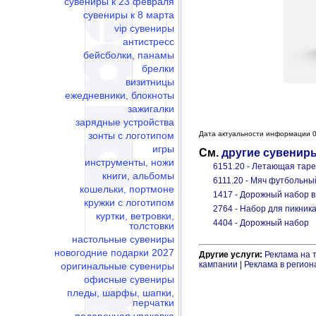
сувениры к 23 февраля
сувениры к 8 марта
vip сувениры
антистресс
бейсболки, панамы
брелки
визитницы
ежедневники, блокноты
зажигалки
зарядные устройства
зонты с логотипом
Дата актуальности информации 0
игры
См.
другие сувенир
инструменты, ножи
6151.20 - Летающая таре
книги, альбомы
6111.20 - Мяч футбольны
кошельки, портмоне
1417 - Дорожный набор 
кружки с логотипом
2764 - Набор для пикника
куртки, ветровки,
4404 - Дорожный набор
толстовки
настольные сувениры
новогодние подарки 2027
Другие услуги:
Реклама на 
кампании
|
Реклама в регион
оригинальные сувениры
офисные сувениры
пледы, шарфы, шапки,
перчатки