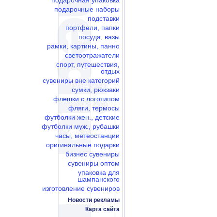
подарочная упаковка
подарочные наборы
подставки
портфели, папки
посуда, вазы
рамки, картины, панно
светоотражатели
спорт, путешествия,
отдых
сувениры вне категорий
сумки, рюкзаки
флешки c логотипом
фляги, термосы
футболки жен., детские
футболки муж., рубашки
часы, метеостанции
оригинальные подарки
бизнес сувениры
сувениры оптом
упаковка для
шампанского
изготовление сувениров
Новости рекламы
Карта сайта