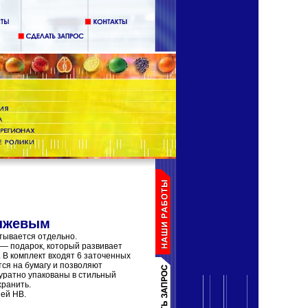
анжевым
тывается отдельно.
 — подарок, который развивает
 В комплект входят 6 заточенных
ся на бумагу и позволяют
уратно упакованы в стильный
хранить.
шей HB.