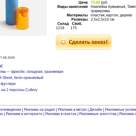
Цена
75,00
руб.
Виды нанесения
Наклейка бумажная, Тампо
гравировка
Материалы
пластик; картон; дерево
Размеры
2,5х2,5х10 см
Склад
Своб.
1218
175
7.08.2026
ы:
лка — фрисби, складная, оранжевая
й Street, бело-оранжевый
в футляре
 на 2 персоны Сutlery
телевидении
|
Реклама на радио
|
Реклама в метро
|
Дизайн
|
Рекламные ролик
ах
|
Реклама в интернете
|
Реклама в газетах
|
Рекламные агентства
|
Реклама 