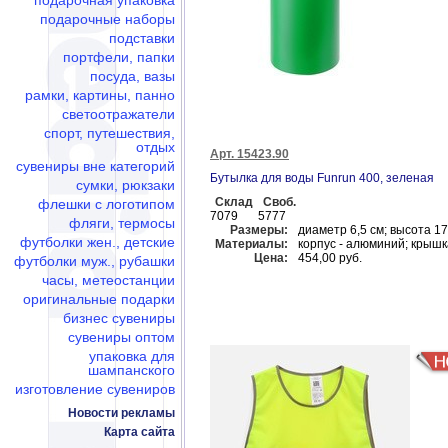
подарочная упаковка
подарочные наборы
подставки
портфели, папки
посуда, вазы
рамки, картины, панно
светоотражатели
спорт, путешествия,
отдых
Арт. 15423.90
сувениры вне категорий
Бутылка для воды Funrun 400, зеленая
сумки, рюкзаки
Склад
Своб.
флешки c логотипом
7079
5777
фляги, термосы
Размеры:
диаметр 6,5 см; высота 17
футболки жен., детские
Материалы:
корпус - алюминий; крышк
Цена:
454,00 руб.
футболки муж., рубашки
часы, метеостанции
оригинальные подарки
бизнес сувениры
сувениры оптом
упаковка для
шампанского
изготовление сувениров
Новости рекламы
Карта сайта