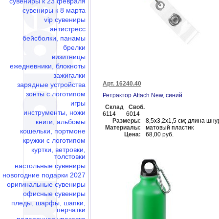
сувениры к 23 февраля
сувениры к 8 марта
vip сувениры
антистресс
бейсболки, панамы
брелки
визитницы
ежедневники, блокноты
зажигалки
Арт. 16240.40
зарядные устройства
зонты с логотипом
Ретрактор Attach New, синий
игры
Склад
Своб.
инструменты, ножи
6114
6014
Размеры:
8,5х3,2х1,5 см; длина шну
книги, альбомы
Материалы:
матовый пластик
кошельки, портмоне
Цена:
68,00 руб.
кружки с логотипом
куртки, ветровки,
толстовки
настольные сувениры
новогодние подарки 2027
оригинальные сувениры
офисные сувениры
пледы, шарфы, шапки,
перчатки