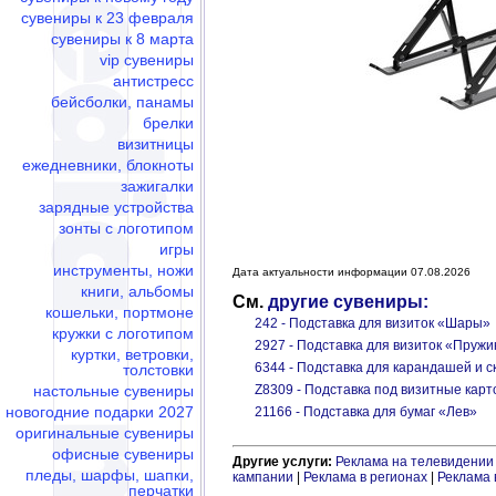
сувениры к 23 февраля
сувениры к 8 марта
vip сувениры
антистресс
бейсболки, панамы
брелки
визитницы
ежедневники, блокноты
зажигалки
зарядные устройства
зонты с логотипом
игры
инструменты, ножи
Дата актуальности информации 07.08.2026
книги, альбомы
См.
другие сувениры:
кошельки, портмоне
242 - Подставка для визиток «Шары»
кружки с логотипом
2927 - Подставка для визиток «Пруж
куртки, ветровки,
6344 - Подставка для карандашей и с
толстовки
настольные сувениры
Z8309 - Подставка под визитные карт
новогодние подарки 2027
21166 - Подставка для бумаг «Лев»
оригинальные сувениры
офисные сувениры
Другие услуги:
Реклама на телевидении
пледы, шарфы, шапки,
кампании
|
Реклама в регионах
|
Реклама 
перчатки