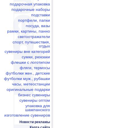
подарочная упаковка
подарочные наборы
подставки
портфели, папки
посуда, вазы
рамки, картины, панно
светоотражатели
спорт, путешествия,
отдых
сувениры вне категорий
сумки, рюкзаки
флешки c логотипом
фляги, термосы
футболки жен., детские
футболки муж., рубашки
часы, метеостанции
оригинальные подарки
бизнес сувениры
сувениры оптом
упаковка для
шампанского
изготовление сувениров
Новости рекламы
Карта сайта