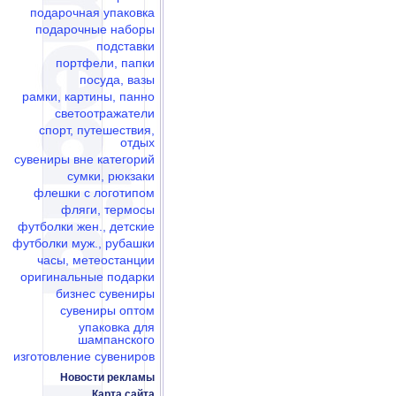
подарочная упаковка
подарочные наборы
подставки
портфели, папки
посуда, вазы
рамки, картины, панно
светоотражатели
спорт, путешествия,
отдых
сувениры вне категорий
сумки, рюкзаки
флешки c логотипом
фляги, термосы
футболки жен., детские
футболки муж., рубашки
часы, метеостанции
оригинальные подарки
бизнес сувениры
сувениры оптом
упаковка для
шампанского
изготовление сувениров
Новости рекламы
Карта сайта