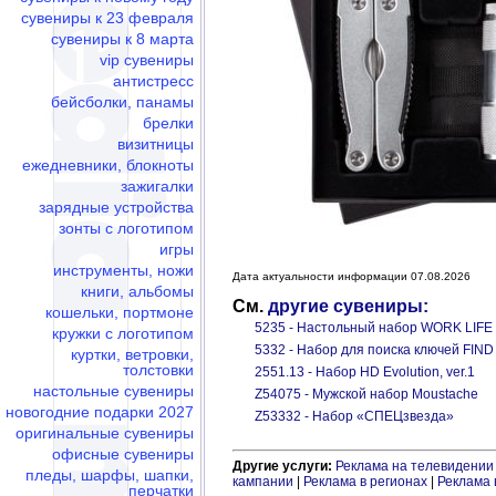
сувениры к 23 февраля
сувениры к 8 марта
vip сувениры
антистресс
бейсболки, панамы
брелки
визитницы
ежедневники, блокноты
зажигалки
зарядные устройства
зонты с логотипом
игры
инструменты, ножи
Дата актуальности информации 07.08.2026
книги, альбомы
См.
другие сувениры:
кошельки, портмоне
5235 - Настольный набор WORK LIF
кружки с логотипом
5332 - Набор для поиска ключей FIND 
куртки, ветровки,
толстовки
2551.13 - Набор HD Evolution, ver.1
настольные сувениры
Z54075 - Мужской набор Moustache
новогодние подарки 2027
Z53332 - Набор «СПЕЦзвезда»
оригинальные сувениры
офисные сувениры
Другие услуги:
Реклама на телевидении
пледы, шарфы, шапки,
кампании
|
Реклама в регионах
|
Реклама 
перчатки