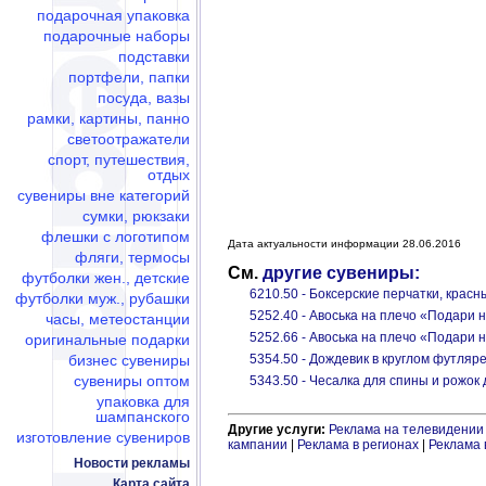
подарочная упаковка
подарочные наборы
подставки
портфели, папки
посуда, вазы
рамки, картины, панно
светоотражатели
спорт, путешествия,
отдых
сувениры вне категорий
сумки, рюкзаки
флешки c логотипом
Дата актуальности информации 28.06.2016
фляги, термосы
См.
другие сувениры:
футболки жен., детские
6210.50 - Боксерские перчатки, красн
футболки муж., рубашки
5252.40 - Авоська на плечо «Подари 
часы, метеостанции
5252.66 - Авоська на плечо «Подари 
оригинальные подарки
бизнес сувениры
5354.50 - Дождевик в круглом футляр
сувениры оптом
5343.50 - Чесалка для спины и рожок
упаковка для
шампанского
Другие услуги:
Реклама на телевидении
изготовление сувениров
кампании
|
Реклама в регионах
|
Реклама 
Новости рекламы
Карта сайта