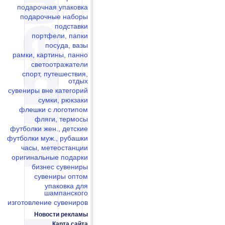
подарочная упаковка
подарочные наборы
подставки
портфели, папки
посуда, вазы
рамки, картины, панно
светоотражатели
спорт, путешествия,
отдых
сувениры вне категорий
сумки, рюкзаки
флешки c логотипом
фляги, термосы
футболки жен., детские
футболки муж., рубашки
часы, метеостанции
оригинальные подарки
бизнес сувениры
сувениры оптом
упаковка для
шампанского
изготовление сувениров
Новости рекламы
Карта сайта