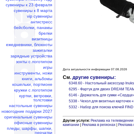
сувениры к 23 февраля
сувениры к 8 марта
vip сувениры
антистресс
бейсболки, панамы
брелки
визитницы
ежедневники, блокноты
зажигалки
зарядные устройства
зонты с логотипом
игры
Дата актуальности информации 07.08.2026
инструменты, ножи
См.
другие сувениры:
книги, альбомы
6348.60 - Настольный аксессуар Inuk
кошельки, портмоне
6295 - Фартук для двоих DREAM TEAM
кружки с логотипом
6146 - Держатель для сумки «Сердце
куртки, ветровки,
толстовки
5338 - Чехол для визитных карточек 
настольные сувениры
5332 - Набор для поиска ключей FIND 
новогодние подарки 2027
оригинальные сувениры
Другие услуги:
Реклама на телевидении
офисные сувениры
кампании
|
Реклама в регионах
|
Реклама 
пледы, шарфы, шапки,
перчатки