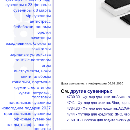
сувениры к 23 февраля
сувениры к 8 марта
vip сувениры
антистресс
бейсболки, панамы
брелки
визитницы
ежедневники, блокноты
зажигалки
зарядные устройства
зонты с логотипом
игры
инструменты, ножи
книги, альбомы
кошельки, портмоне
Дата актуальности информации 06.08.2026
кружки с логотипом
См.
другие сувениры:
куртки, ветровки,
толстовки
4730.30 - Футляр для визиток Alvaro,
настольные сувениры
4741 - Футляр для визиток Rino, черн
новогодние подарки 2027
4734.30 - Футляр для кредиток ALVAR
оригинальные сувениры
4744 - Футляр для кредиток RINO, че
офисные сувениры
Z16010 - Обложка для водительских д
пледы, шарфы, шапки,
перчатки