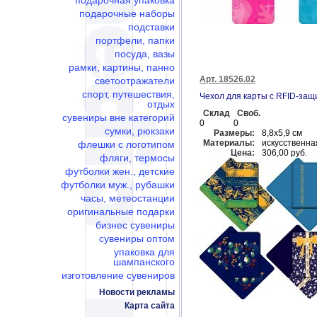
подарочная упаковка
подарочные наборы
подставки
портфели, папки
посуда, вазы
рамки, картины, панно
Арт. 18526.02
светоотражатели
спорт, путешествия,
Чехол для карты с RFID-защи
отдых
Склад
Своб.
сувениры вне категорий
0
0
сумки, рюкзаки
Размеры:
8,8х5,9 см
Материалы:
искусственна
флешки c логотипом
Цена:
306,00 руб.
фляги, термосы
футболки жен., детские
футболки муж., рубашки
часы, метеостанции
оригинальные подарки
бизнес сувениры
сувениры оптом
упаковка для
шампанского
изготовление сувениров
Новости рекламы
Карта сайта