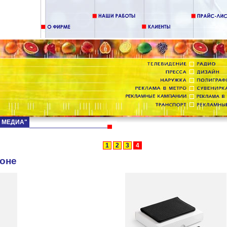
Д МЕДИА"
1
2
3
4
оне