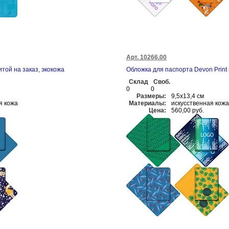
Арт. 10266.00
той на заказ, экокожа
Обложка для паспорта Devon Print 
Склад
Своб.
0
0
Размеры:
9,5х13,4 см
я кожа
Материалы:
искусственная кожа
Цена:
560,00 руб.