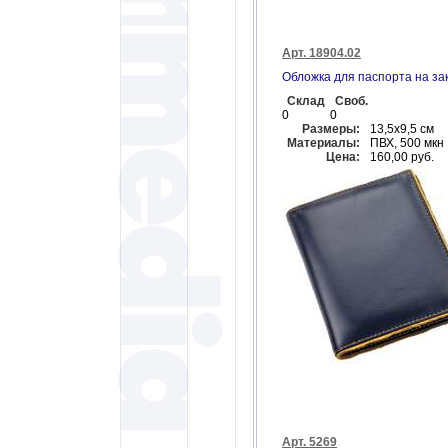
Арт. 18904.02
Обложка для паспорта на за
Склад
Своб.
0
0
Размеры:
13,5х9,5 см
Материалы:
ПВХ, 500 мкн
Цена:
160,00 руб.
Арт. 5269