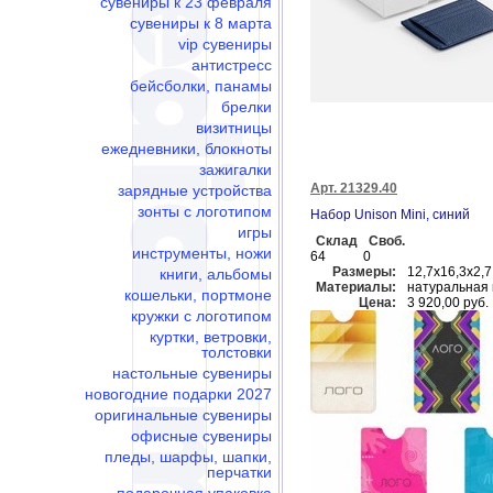
сувениры к 23 февраля
сувениры к 8 марта
vip сувениры
антистресс
бейсболки, панамы
брелки
визитницы
ежедневники, блокноты
зажигалки
Арт. 21329.40
зарядные устройства
зонты с логотипом
Набор Unison Mini, синий
игры
Склад
Своб.
инструменты, ножи
64
0
Размеры:
12,7х16,3х2,7
книги, альбомы
Материалы:
натуральная 
кошельки, портмоне
Цена:
3 920,00 руб.
кружки с логотипом
куртки, ветровки,
толстовки
настольные сувениры
новогодние подарки 2027
оригинальные сувениры
офисные сувениры
пледы, шарфы, шапки,
перчатки