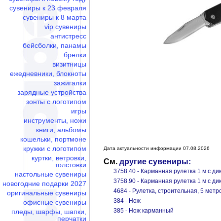
сувениры к 23 февраля
сувениры к 8 марта
vip сувениры
антистресс
бейсболки, панамы
брелки
визитницы
ежедневники, блокноты
зажигалки
зарядные устройства
зонты с логотипом
игры
инструменты, ножи
книги, альбомы
кошельки, портмоне
кружки с логотипом
Дата актуальности информации 07.08.2026
куртки, ветровки,
См.
другие сувениры:
толстовки
3758.40 - Карманная рулетка 1 м с д
настольные сувениры
3758.90 - Карманная рулетка 1 м с д
новогодние подарки 2027
4684 - Рулетка, строительная, 5 метр
оригинальные сувениры
384 - Нож
офисные сувениры
385 - Нож карманный
пледы, шарфы, шапки,
перчатки