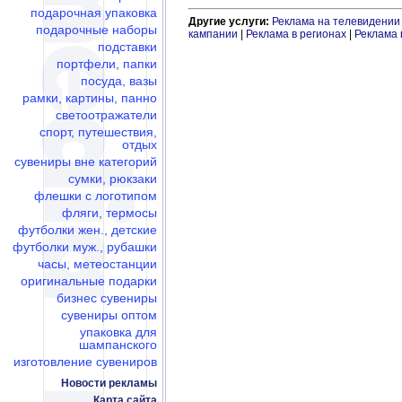
подарочная упаковка
Другие услуги:
Реклама на телевидении
подарочные наборы
кампании
|
Реклама в регионах
|
Реклама 
подставки
портфели, папки
посуда, вазы
рамки, картины, панно
светоотражатели
спорт, путешествия,
отдых
сувениры вне категорий
сумки, рюкзаки
флешки c логотипом
фляги, термосы
футболки жен., детские
футболки муж., рубашки
часы, метеостанции
оригинальные подарки
бизнес сувениры
сувениры оптом
упаковка для
шампанского
изготовление сувениров
Новости рекламы
Карта сайта