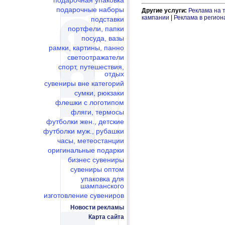
подарочная упаковка
подарочные наборы
Другие услуги:
Реклама на 
кампании
|
Реклама в регион
подставки
портфели, папки
посуда, вазы
рамки, картины, панно
светоотражатели
спорт, путешествия,
отдых
сувениры вне категорий
сумки, рюкзаки
флешки c логотипом
фляги, термосы
футболки жен., детские
футболки муж., рубашки
часы, метеостанции
оригинальные подарки
бизнес сувениры
сувениры оптом
упаковка для
шампанского
изготовление сувениров
Новости рекламы
Карта сайта