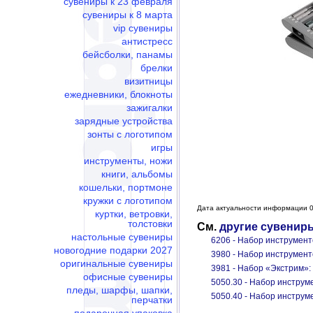
сувениры к 23 февраля
сувениры к 8 марта
vip сувениры
антистресс
бейсболки, панамы
брелки
визитницы
ежедневники, блокноты
зажигалки
зарядные устройства
зонты с логотипом
игры
инструменты, ножи
книги, альбомы
кошельки, портмоне
кружки с логотипом
Дата актуальности информации 0
куртки, ветровки,
толстовки
См.
другие сувенир
настольные сувениры
6206 - Набор инструмент
новогодние подарки 2027
3980 - Набор инструмен
оригинальные сувениры
3981 - Набор «Экстрим»:
офисные сувениры
5050.30 - Набор инструм
пледы, шарфы, шапки,
5050.40 - Набор инструм
перчатки