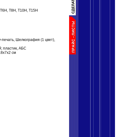
 T6H, T8H, T10H, T15H
Ф-печать, Шелкография (1 цвет),
й; пластик, АБС
 18x7x2 см