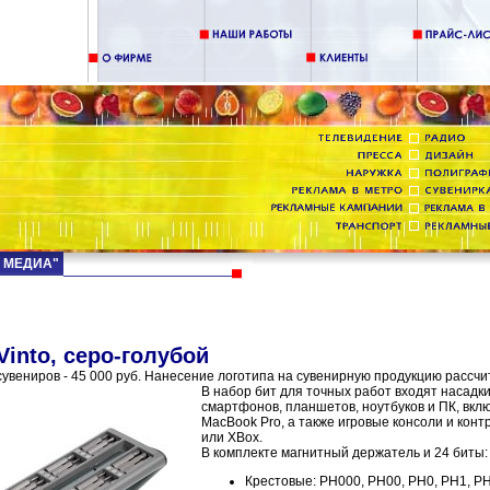
Д МЕДИА"
Vinto, серо-голубой
увениров - 45 000 руб. Нанесение логотипа на сувенирную продукцию рассчи
В набор бит для точных работ входят насадк
смартфонов, планшетов, ноутбуков и ПК, включ
MacBook Pro, а также игровые консоли и контр
или XBox.
В комплекте магнитный держатель и 24 биты:
Крестовые: PH000, PH00, PH0, PH1, P