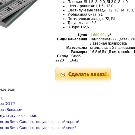
Плоские: SL1,5, SL2,0, SL3,0, SL4,0
Шестигранники: H1,5, H2,0
Шестилучевые звезды: T2, T3, T4, T5H,
Y-образная бита: Y1
Пятилучевая звезда: P2, P5
Треугольные: 2,3
U-Type: U2,6
Цена
1 600,00
руб.
Виды нанесения
Тампопечать (2 цвета), У
Лазерная гравировка
Материалы
сталь, сталь S2; алюмини
Размеры
16,8х6,5х1,5 см; коробка:
Склад
Своб.
2223
1642
6.08.2026
ы:
ов DO IT!
тов «Вояжер»
 мультитул и фонарик
ентов SwissCard Lite, полупрозрачный черный
ентов SwissCard Lite, полупрозрачный синий