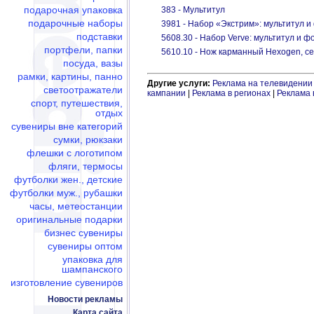
подарочная упаковка
383 - Мультитул
подарочные наборы
3981 - Набор «Экстрим»: мультитул и
подставки
5608.30 - Набор Verve: мультитул и ф
портфели, папки
5610.10 - Нож карманный Hexogen, с
посуда, вазы
рамки, картины, панно
Другие услуги:
Реклама на телевидении
светоотражатели
кампании
|
Реклама в регионах
|
Реклама 
спорт, путешествия,
отдых
сувениры вне категорий
сумки, рюкзаки
флешки c логотипом
фляги, термосы
футболки жен., детские
футболки муж., рубашки
часы, метеостанции
оригинальные подарки
бизнес сувениры
сувениры оптом
упаковка для
шампанского
изготовление сувениров
Новости рекламы
Карта сайта