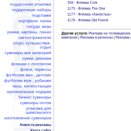
356 - Фляжка Cork
подарочная упаковка
1175 - Фляжка The One
подарочные наборы
1177 - Фляжка «Канистра»
подставки
1176 - Фляжка Old Friend
портфели, папки
посуда, вазы
рамки, картины, панно
Другие услуги:
Реклама на телевидении
светоотражатели
кампании
|
Реклама в регионах
|
Реклама 
спорт, путешествия,
отдых
сувениры вне категорий
сумки, рюкзаки
флешки c логотипом
фляги, термосы
футболки жен., детские
футболки муж., рубашки
часы, метеостанции
оригинальные подарки
бизнес сувениры
сувениры оптом
упаковка для
шампанского
изготовление сувениров
Новости рекламы
Карта сайта