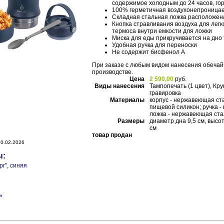
содержимое холодным до 24 часов, го
100% герметичная воздухонепроница
Складная стальная ложка расположен
Кнопка стравливания воздуха для легк
термоса внутри емкости для ложки
Миска для еды прикручивается на дно
Удобная ручка для переноски
Не содержит бисфенол А
При заказе с любым видом нанесения обечай
производстве.
Цена
2 590,00
руб.
Виды нанесения
Тампопечать (1 цвет), Кр
гравировка
Материалы
корпус - нержавеющая стал
пищевой силикон; ручка -
ложка - нержавеющая ста
Размеры
диаметр дна 9,5 см, высо
см
товар продан
0.02.2026
ы:
г", синяя
»