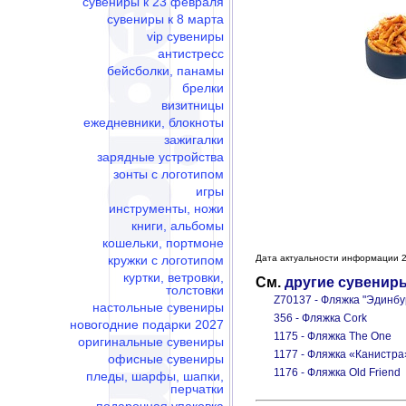
сувениры к 23 февраля
сувениры к 8 марта
vip сувениры
антистресс
бейсболки, панамы
брелки
визитницы
ежедневники, блокноты
зажигалки
зарядные устройства
зонты с логотипом
игры
инструменты, ножи
книги, альбомы
кошельки, портмоне
кружки с логотипом
Дата актуальности информации 2
куртки, ветровки,
См.
другие сувенир
толстовки
Z70137 - Фляжка "Эдинбур
настольные сувениры
356 - Фляжка Cork
новогодние подарки 2027
1175 - Фляжка The One
оригинальные сувениры
1177 - Фляжка «Канистра
офисные сувениры
1176 - Фляжка Old Friend
пледы, шарфы, шапки,
перчатки