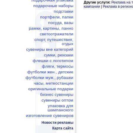
подарочная упаковка
Другие услуги:
Реклама на 
подарочные наборы
кампании
|
Реклама в регион
подставки
портфели, папки
посуда, вазы
рамки, картины, панно
светоотражатели
спорт, путешествия,
отдых
сувениры вне категорий
сумки, рюкзаки
флешки c логотипом
фляги, термосы
футболки жен., детские
футболки муж., рубашки
часы, метеостанции
оригинальные подарки
бизнес сувениры
сувениры оптом
упаковка для
шампанского
изготовление сувениров
Новости рекламы
Карта сайта