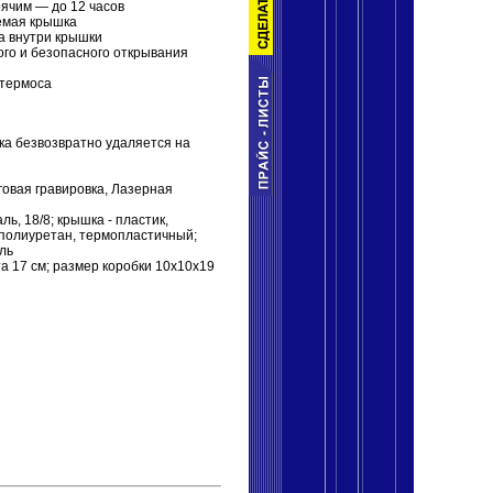
рячим — до 12 часов
емая крышка
а внутри крышки
ого и безопасного открывания
 термоса
ка безвозвратно удаляется на
уговая гравировка, Лазерная
ь, 18/8; крышка - пластик,
 полиуретан, термопластичный;
ль
та 17 см; размер коробки 10x10x19