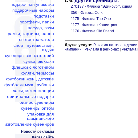
См.
другие сувениры:
подарочная упаковка
Z70137 - Фляжка "Эдинбург", синяя
подарочные наборы
356 - Фляжка Cork
подставки
1175 - Фляжка The One
портфели, папки
1177 - Фляжка «Канистра»
посуда, вазы
1176 - Фляжка Old Friend
рамки, картины, панно
светоотражатели
спорт, путешествия,
Другие услуги:
Реклама на телевидении
отдых
кампании
|
Реклама в регионах
|
Реклама 
сувениры вне категорий
сумки, рюкзаки
флешки c логотипом
фляги, термосы
футболки жен., детские
футболки муж., рубашки
часы, метеостанции
оригинальные подарки
бизнес сувениры
сувениры оптом
упаковка для
шампанского
изготовление сувениров
Новости рекламы
Карта сайта