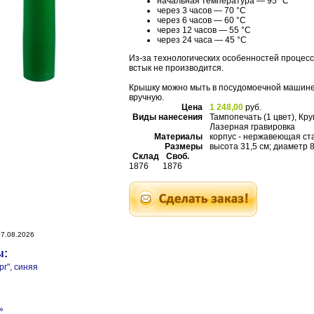
начальная температура — 95 °С
через 3 часов — 70 °С
через 6 часов — 60 °С
через 12 часов — 55 °С
через 24 часа — 45 °С
Из-за технологических особенностей процесс
встык не производится.
Крышку можно мыть в посудомоечной машине
вручную.
Цена
1 248,00
руб.
Виды нанесения
Тампопечать (1 цвет), Кру
Лазерная гравировка
Материалы
корпус - нержавеющая ста
Размеры
высота 31,5 см; диаметр 8
Склад
Своб.
1876
1876
7.08.2026
ы:
г", синяя
»