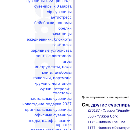
сувениры к 23 февраля
сувениры к 8 марта
vip сувениры
антистресс
бейсболки, панамы
брелки
визитницы
ежедневники, блокноты
зажигалки
зарядные устройства
зонты с логотипом
игры
инструменты, ножи
книги, альбомы
кошельки, портмоне
кружки с логотипом
куртки, ветровки,
толстовки
Дата актуальности информации 0
настольные сувениры
новогодние подарки 2027
См.
другие сувенир
оригинальные сувениры
Z70137 - Фляжка "Эдинбур
офисные сувениры
356 - Фляжка Cork
пледы, шарфы, шапки,
1175 - Фляжка The One
перчатки
1177 - Фляжка «Канистра