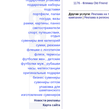
подарочная упаковка
1176 - Фляжка Old Friend
подарочные наборы
подставки
портфели, папки
Другие услуги:
Реклама на 
кампании
|
Реклама в регион
посуда, вазы
рамки, картины, панно
светоотражатели
спорт, путешествия,
отдых
сувениры вне категорий
сумки, рюкзаки
флешки c логотипом
фляги, термосы
футболки жен., детские
футболки муж., рубашки
часы, метеостанции
оригинальные подарки
бизнес сувениры
сувениры оптом
упаковка для
шампанского
изготовление сувениров
Новости рекламы
Карта сайта