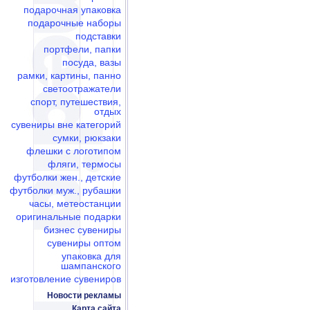
подарочная упаковка
подарочные наборы
подставки
портфели, папки
посуда, вазы
рамки, картины, панно
светоотражатели
спорт, путешествия,
отдых
сувениры вне категорий
сумки, рюкзаки
флешки c логотипом
фляги, термосы
футболки жен., детские
футболки муж., рубашки
часы, метеостанции
оригинальные подарки
бизнес сувениры
сувениры оптом
упаковка для
шампанского
изготовление сувениров
Новости рекламы
Карта сайта