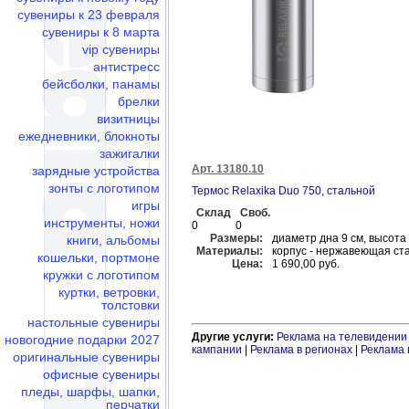
сувениры к 23 февраля
сувениры к 8 марта
vip сувениры
антистресс
бейсболки, панамы
брелки
визитницы
ежедневники, блокноты
зажигалки
Арт. 13180.10
зарядные устройства
зонты с логотипом
Термос Relaxika Duo 750, стальной
игры
Склад
Своб.
инструменты, ножи
0
0
Размеры:
диаметр дна 9 см, высота 
книги, альбомы
Материалы:
корпус - нержавеющая ста
кошельки, портмоне
Цена:
1 690,00 руб.
кружки с логотипом
куртки, ветровки,
толстовки
настольные сувениры
Другие услуги:
Реклама на телевидении
новогодние подарки 2027
кампании
|
Реклама в регионах
|
Реклама 
оригинальные сувениры
офисные сувениры
пледы, шарфы, шапки,
перчатки