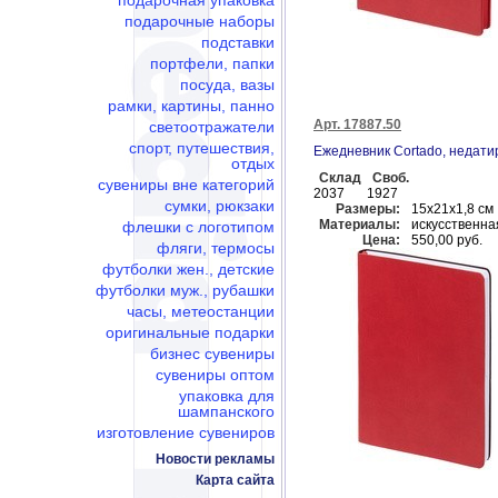
подарочная упаковка
подарочные наборы
подставки
портфели, папки
посуда, вазы
рамки, картины, панно
Арт. 17887.50
светоотражатели
спорт, путешествия,
Ежедневник Cortado, недати
отдых
Склад
Своб.
сувениры вне категорий
2037
1927
сумки, рюкзаки
Размеры:
15х21х1,8 см
Материалы:
искусственна
флешки c логотипом
Цена:
550,00 руб.
фляги, термосы
футболки жен., детские
футболки муж., рубашки
часы, метеостанции
оригинальные подарки
бизнес сувениры
сувениры оптом
упаковка для
шампанского
изготовление сувениров
Новости рекламы
Карта сайта