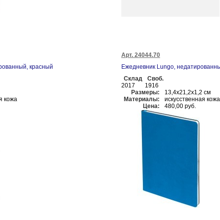
Арт. 24044.70
рованный, красный
Ежедневник Lungo, недатированн
Склад
Своб.
2017
1916
Размеры:
13,4х21,2х1,2 см
я кожа
Материалы:
искусственная кожа
Цена:
480,00 руб.