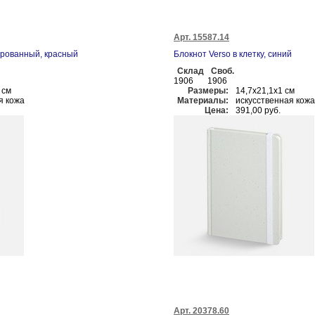
Арт. 15587.14
рованный, красный
Блокнот Verso в клетку, синий
Склад
Своб.
1906
1906
 см
Размеры:
14,7х21,1х1 см
я кожа
Материалы:
искусственная кожа
Цена:
391,00 руб.
Арт. 20378.60