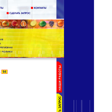
..
94