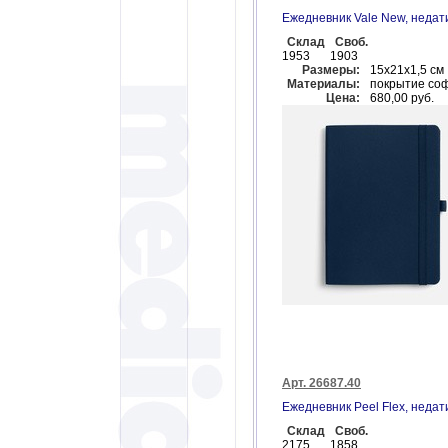
Ежедневник Vale New, неда
Склад
Своб.
1953
1903
Размеры:
15х21х1,5 см
Материалы:
покрытие соф
Цена:
680,00 руб.
Арт. 26687.40
Ежедневник Peel Flex, неда
Склад
Своб.
2175
1858