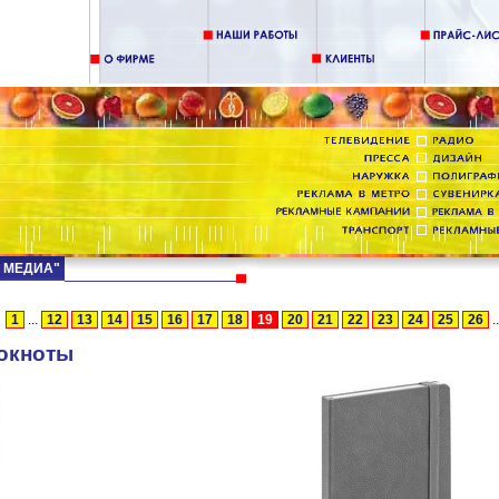
Д МЕДИА"
1
...
12
13
14
15
16
17
18
19
20
21
22
23
24
25
26
.
окноты