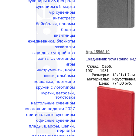
сувениры к 23 февраля
сувениры к 8 марта
vip сувениры
антистресс
бейсболки, панамы
брелки
визитницы
ежедневники, блокноты
зажигалки
Арт. 15568.10
зарядные устройства
зонты с логотипом
Ежедневник Nova Round, не
игры
Склад
Своб.
инструменты, ножи
1931
1931
Размеры:
13х21х1,7 см
книги, альбомы
Материалы:
искусственна
кошельки, портмоне
Цена:
774,00 руб.
кружки с логотипом
куртки, ветровки,
толстовки
настольные сувениры
новогодние подарки 2027
оригинальные сувениры
офисные сувениры
пледы, шарфы, шапки,
перчатки