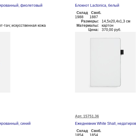
тированный, фиолетовый
Блокнот Lactonica, белый
Склад
Своб.
1988
1887
Размеры:
14,5х20,4х1,3 см
т-тач; искусственная кожа
Материалы:
картон
Цена:
370,00 руб.
Арт. 15751.36
тированный, синий
Ежедневник White Shall, недатиро
Склад
Своб.
1854
1854